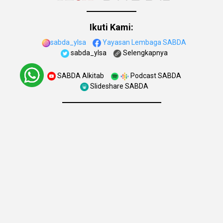
Ikuti Kami:
sabda_ylsa
Yayasan Lembaga SABDA
sabda_ylsa
Selengkapnya
SABDA Alkitab
Podcast SABDA
Slideshare SABDA
KONTAK
|
PARTISIPASI
|
DONASI
Copyright
© 2001 -
2026
Yayasan Lembaga SABDA (YLSA).
All Rights Reserved.
Bank BCA Cabang Pasar Legi Solo - No. Rekening: 0790266579
- a.n. Yulia Oeniyati
WA:
0881-2979-100
| Email:
ylsa@sabda.org
| Situs:
ylsa.org
-
sabda.org