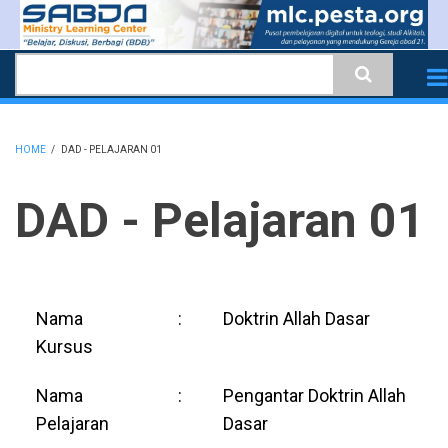
Skip
to
Search
main
content
HOME
/
DAD - PELAJARAN 01
BREADCRUMB
DAD - Pelajaran 01
Nama
:
Doktrin Allah Dasar
Kursus
Nama
:
Pengantar Doktrin Allah
Pelajaran
Dasar