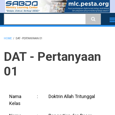
Skip
to
Search
main
content
HOME
/
DAT - PERTANYAAN 01
BREADCRUMB
DAT - Pertanyaan
01
Nama
:
Doktrin Allah Tritunggal
Kelas