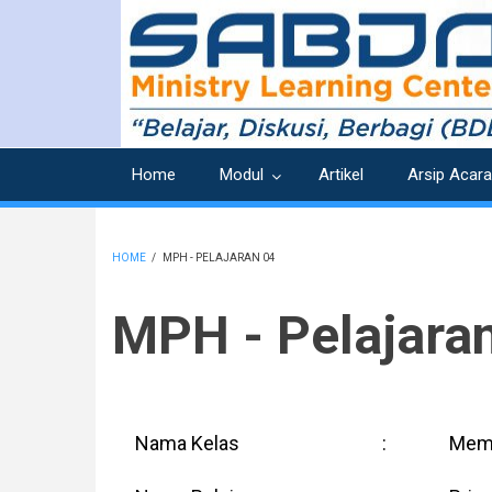
Skip
to
main
content
Home
Modul
Artikel
Arsip Acara
HOME
/
MPH - PELAJARAN 04
BREADCRUMB
MPH - Pelajara
Nama Kelas
:
Memp