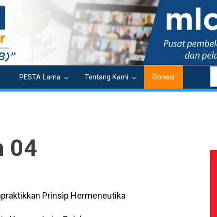
S
PESTA Lama
Tentang Kami
Donasi
n 04
raktikkan Prinsip Hermeneutika