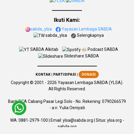
Ikuti Kami:
sabda_ylsa
Yayasan Lembaga SABDA
sabda_ylsa
Selengkapnya
SABDA Alkitab
Podcast SABDA
Slideshare SABDA
KONTAK
|
PARTISIPASI
|
DONASI
Copyright
© 2001 -
2026
Yayasan Lembaga SABDA (YLSA).
All Rights Reserved.
Bank BCA Cabang Pasar Legi Solo - No. Rekening: 0790266579
- a.n. Yulia Oeniyati
WA:
0881-2979-100
| Email:
ylsa@sabda.org
| Situs:
ylsa.org
-
sabda.org