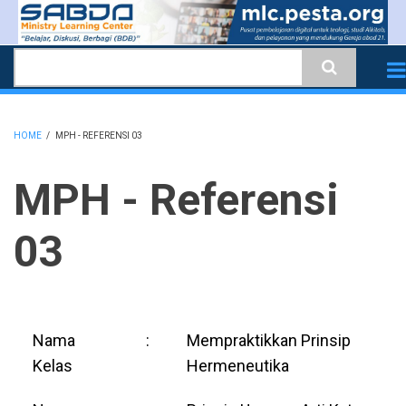
Skip
to
Search
main
content
HOME
/
MPH - REFERENSI 03
BREADCRUMB
MPH - Referensi
03
Nama
:
Mempraktikkan Prinsip
Kelas
Hermeneutika