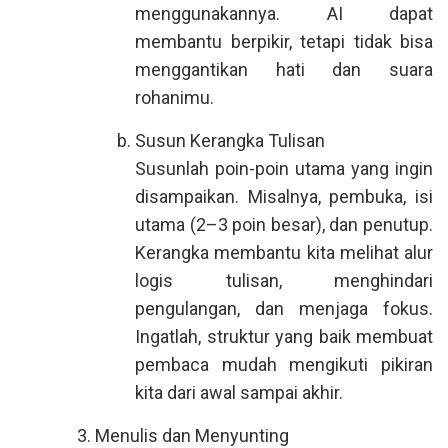
menggunakannya. AI dapat
membantu berpikir, tetapi tidak bisa
menggantikan hati dan suara
rohanimu.
Susun Kerangka Tulisan
Susunlah poin-poin utama yang ingin
disampaikan. Misalnya, pembuka, isi
utama (2–3 poin besar), dan penutup.
Kerangka membantu kita melihat alur
logis tulisan, menghindari
pengulangan, dan menjaga fokus.
Ingatlah, struktur yang baik membuat
pembaca mudah mengikuti pikiran
kita dari awal sampai akhir.
Menulis dan Menyunting