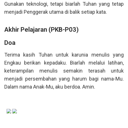
Gunakan teknologi, tetapi biarlah Tuhan yang tetap
menjadi Penggerak utama di balik setiap kata.
Akhir Pelajaran (PKB-P03)
Doa
Terima kasih Tuhan untuk karunia menulis yang
Engkau berikan kepadaku. Biarlah melalui latihan,
keterampilan menulis semakin terasah untuk
menjadi persembahan yang harum bagi nama-Mu.
Dalam nama Anak-Mu, aku berdoa. Amin.