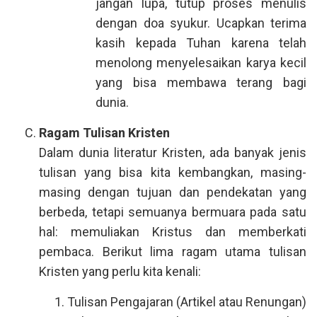
jangan lupa, tutup proses menulis
dengan doa syukur. Ucapkan terima
kasih kepada Tuhan karena telah
menolong menyelesaikan karya kecil
yang bisa membawa terang bagi
dunia.
Ragam Tulisan Kristen
Dalam dunia literatur Kristen, ada banyak jenis
tulisan yang bisa kita kembangkan, masing-
masing dengan tujuan dan pendekatan yang
berbeda, tetapi semuanya bermuara pada satu
hal: memuliakan Kristus dan memberkati
pembaca. Berikut lima ragam utama tulisan
Kristen yang perlu kita kenali:
Tulisan Pengajaran (Artikel atau Renungan)