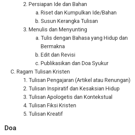
Persiapan Ide dan Bahan
Riset dan Kumpulkan Ide/Bahan
Susun Kerangka Tulisan
Menulis dan Menyunting
Tulis dengan Bahasa yang Hidup dan
Bermakna
Edit dan Revisi
Publikasikan dan Doa Syukur
Ragam Tulisan Kristen
Tulisan Pengajaran (Artikel atau Renungan)
Tulisan Inspiratif dan Kesaksian Hidup
Tulisan Apologetis dan Kontekstual
Tulisan Fiksi Kristen
Tulisan Kreatif
Doa