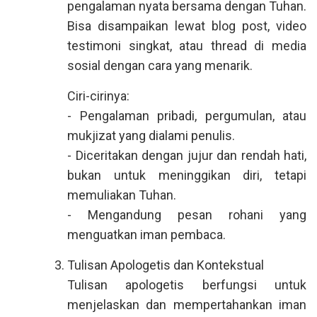
pengalaman nyata bersama dengan Tuhan.
Bisa disampaikan lewat blog post, video
testimoni singkat, atau thread di media
sosial dengan cara yang menarik.
Ciri-cirinya:
- Pengalaman pribadi, pergumulan, atau
mukjizat yang dialami penulis.
- Diceritakan dengan jujur dan rendah hati,
bukan untuk meninggikan diri, tetapi
memuliakan Tuhan.
- Mengandung pesan rohani yang
menguatkan iman pembaca.
Tulisan Apologetis dan Kontekstual
Tulisan apologetis berfungsi untuk
menjelaskan dan mempertahankan iman