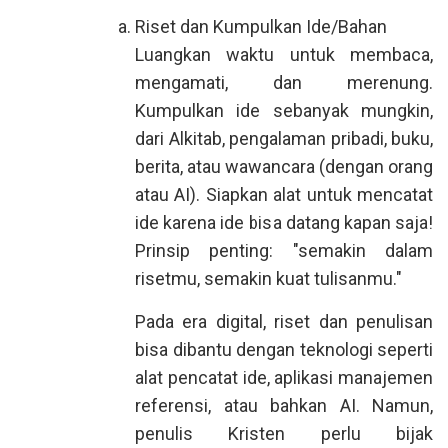
Riset dan Kumpulkan Ide/Bahan
Luangkan waktu untuk membaca,
mengamati, dan merenung.
Kumpulkan ide sebanyak mungkin,
dari Alkitab, pengalaman pribadi, buku,
berita, atau wawancara (dengan orang
atau AI). Siapkan alat untuk mencatat
ide karena ide bisa datang kapan saja!
Prinsip penting: "semakin dalam
risetmu, semakin kuat tulisanmu."
Pada era digital, riset dan penulisan
bisa dibantu dengan teknologi seperti
alat pencatat ide, aplikasi manajemen
referensi, atau bahkan AI. Namun,
penulis Kristen perlu bijak