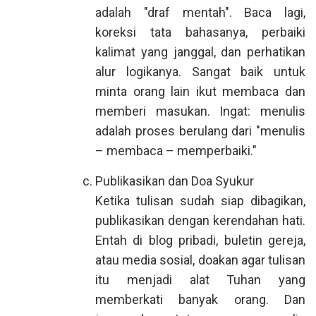
adalah "draf mentah". Baca lagi,
koreksi tata bahasanya, perbaiki
kalimat yang janggal, dan perhatikan
alur logikanya. Sangat baik untuk
minta orang lain ikut membaca dan
memberi masukan. Ingat: menulis
adalah proses berulang dari "menulis
– membaca – memperbaiki."
Publikasikan dan Doa Syukur
Ketika tulisan sudah siap dibagikan,
publikasikan dengan kerendahan hati.
Entah di blog pribadi, buletin gereja,
atau media sosial, doakan agar tulisan
itu menjadi alat Tuhan yang
memberkati banyak orang. Dan