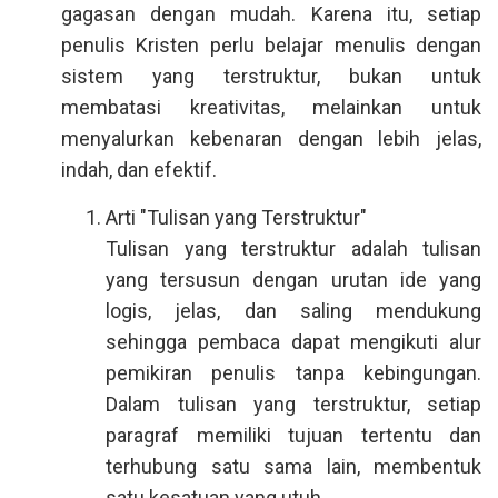
gagasan dengan mudah. Karena itu, setiap
penulis Kristen perlu belajar menulis dengan
sistem yang terstruktur, bukan untuk
membatasi kreativitas, melainkan untuk
menyalurkan kebenaran dengan lebih jelas,
indah, dan efektif.
Arti "Tulisan yang Terstruktur"
Tulisan yang terstruktur adalah tulisan
yang tersusun dengan urutan ide yang
logis, jelas, dan saling mendukung
sehingga pembaca dapat mengikuti alur
pemikiran penulis tanpa kebingungan.
Dalam tulisan yang terstruktur, setiap
paragraf memiliki tujuan tertentu dan
terhubung satu sama lain, membentuk
satu kesatuan yang utuh.