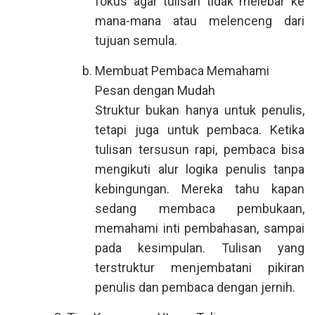
fokus agar tulisan tidak melebar ke
mana-mana atau melenceng dari
tujuan semula.
Membuat Pembaca Memahami
Pesan dengan Mudah
Struktur bukan hanya untuk penulis,
tetapi juga untuk pembaca. Ketika
tulisan tersusun rapi, pembaca bisa
mengikuti alur logika penulis tanpa
kebingungan. Mereka tahu kapan
sedang membaca pembukaan,
memahami inti pembahasan, sampai
pada kesimpulan. Tulisan yang
terstruktur menjembatani pikiran
penulis dan pembaca dengan jernih.