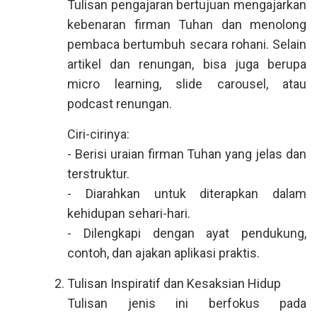
Tulisan pengajaran bertujuan mengajarkan
kebenaran firman Tuhan dan menolong
pembaca bertumbuh secara rohani. Selain
artikel dan renungan, bisa juga berupa
micro learning, slide carousel, atau
podcast renungan.
Ciri-cirinya:
- Berisi uraian firman Tuhan yang jelas dan
terstruktur.
- Diarahkan untuk diterapkan dalam
kehidupan sehari-hari.
- Dilengkapi dengan ayat pendukung,
contoh, dan ajakan aplikasi praktis.
Tulisan Inspiratif dan Kesaksian Hidup
Tulisan jenis ini berfokus pada