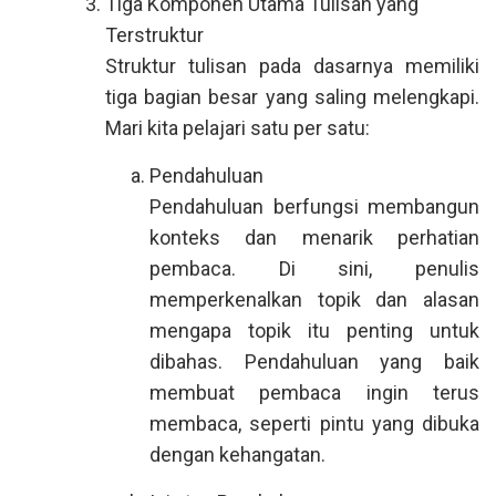
Tiga Komponen Utama Tulisan yang
Terstruktur
Struktur tulisan pada dasarnya memiliki
tiga bagian besar yang saling melengkapi.
Mari kita pelajari satu per satu:
Pendahuluan
Pendahuluan berfungsi membangun
konteks dan menarik perhatian
pembaca. Di sini, penulis
memperkenalkan topik dan alasan
mengapa topik itu penting untuk
dibahas. Pendahuluan yang baik
membuat pembaca ingin terus
membaca, seperti pintu yang dibuka
dengan kehangatan.