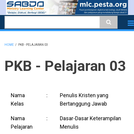
Skip
to
Search
main
content
HOME
/
PKB - PELAJARAN 03
BREADCRUMB
PKB - Pelajaran 03
Nama
:
Penulis Kristen yang
Kelas
Bertanggung Jawab
Nama
:
Dasar-Dasar Keterampilan
Pelajaran
Menulis