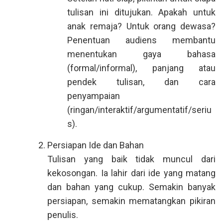
tulisan ini ditujukan. Apakah untuk
anak remaja? Untuk orang dewasa?
Penentuan audiens membantu
menentukan gaya bahasa
(formal/informal), panjang atau
pendek tulisan, dan cara
penyampaian
(ringan/interaktif/argumentatif/seriu
s).
Persiapan Ide dan Bahan
Tulisan yang baik tidak muncul dari
kekosongan. Ia lahir dari ide yang matang
dan bahan yang cukup. Semakin banyak
persiapan, semakin mematangkan pikiran
penulis.