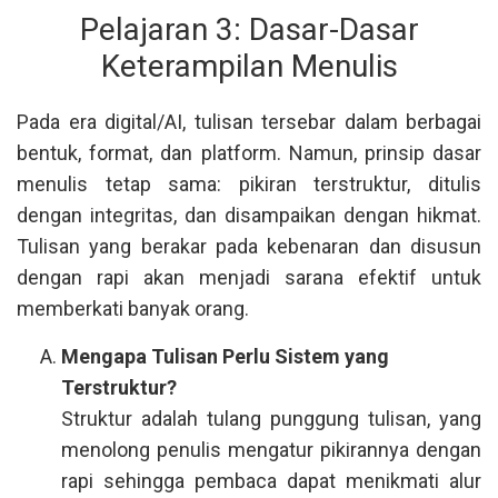
Pelajaran 3: Dasar-Dasar
Keterampilan Menulis
Pada era digital/AI, tulisan tersebar dalam berbagai
bentuk, format, dan platform. Namun, prinsip dasar
menulis tetap sama: pikiran terstruktur, ditulis
dengan integritas, dan disampaikan dengan hikmat.
Tulisan yang berakar pada kebenaran dan disusun
dengan rapi akan menjadi sarana efektif untuk
memberkati banyak orang.
Mengapa Tulisan Perlu Sistem yang
Terstruktur?
Struktur adalah tulang punggung tulisan, yang
menolong penulis mengatur pikirannya dengan
rapi sehingga pembaca dapat menikmati alur