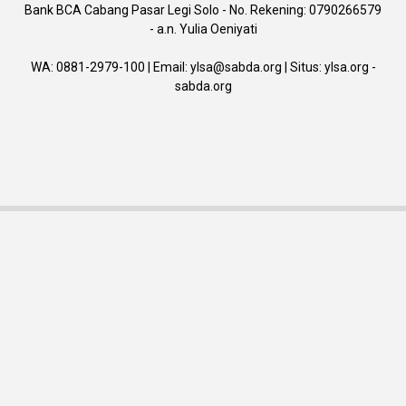
Bank BCA Cabang Pasar Legi Solo - No. Rekening: 0790266579
- a.n. Yulia Oeniyati
WA:
0881-2979-100
| Email:
ylsa@sabda.org
| Situs:
ylsa.org
-
sabda.org