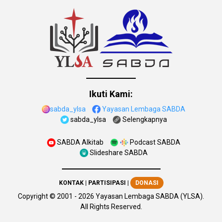
Ikuti Kami:
sabda_ylsa
Yayasan Lembaga SABDA
sabda_ylsa
Selengkapnya
SABDA Alkitab
Podcast SABDA
Slideshare SABDA
KONTAK
|
PARTISIPASI
|
DONASI
Copyright
© 2001 -
2026
Yayasan Lembaga SABDA (YLSA).
All Rights Reserved.