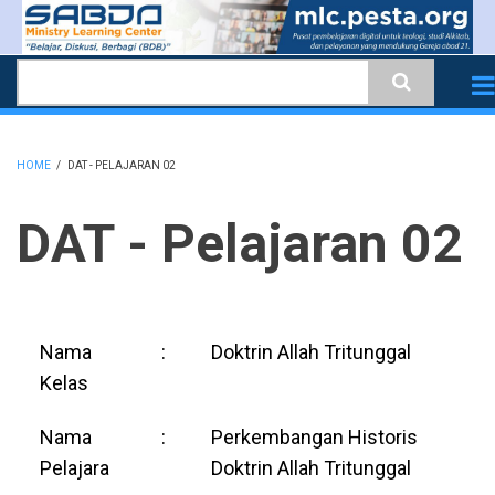
Skip
to
Search
main
content
HOME
/
DAT - PELAJARAN 02
BREADCRUMB
DAT - Pelajaran 02
Nama
:
Doktrin Allah Tritunggal
Kelas
Nama
:
Perkembangan Historis
Pelajara
Doktrin Allah Tritunggal