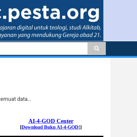
earch
emuat data...