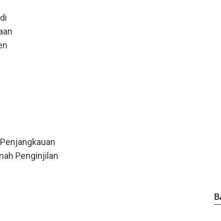
di
aan
en
 Penjangkauan
ah Penginjilan
B
i