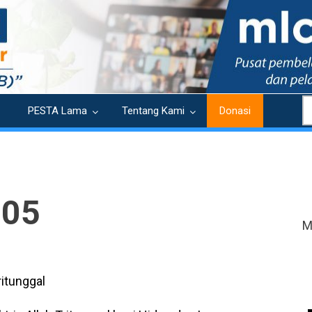
S
PESTA Lama
Tentang Kami
Donasi
 05
M
ritunggal