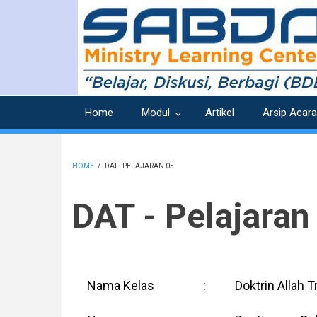
Skip
to
main
content
Home
Modul
Artikel
Arsip Acara
HOME
/
DAT - PELAJARAN 05
BREADCRUMB
DAT - Pelajaran
Nama Kelas
:
Doktrin Allah T