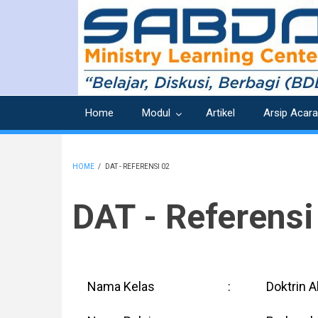
Skip
to
main
content
Home
Modul
Artikel
Arsip Acara
HOME
/
DAT - REFERENSI 02
BREADCRUMB
DAT - Referensi
Nama Kelas
:
Doktrin A