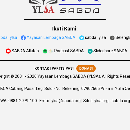
Ikuti Kami:
abda_ylsa
Yayasan Lembaga SABDA
sabda_ylsa
Seleng
SABDA Alkitab
Podcast SABDA
Slideshare SABDA
KONTAK
|
PARTISIPASI
|
DONASI
right
© 2001 -
2026
Yayasan Lembaga SABDA (YLSA).
All Rights Rese
BCA Cabang Pasar Legi Solo - No. Rekening: 0790266579 - a.n. Yulia Oe
WA:
0881-2979-100
| Email:
ylsa@sabda.org
| Situs:
ylsa.org
-
sabda.org