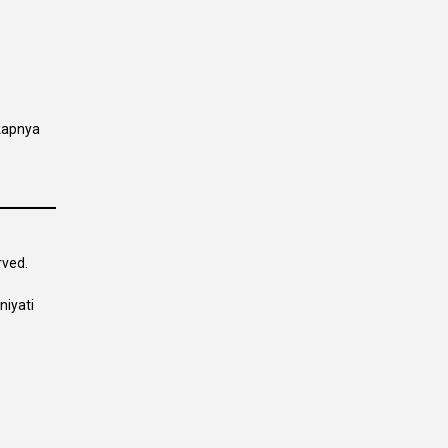
kapnya
rved.
niyati