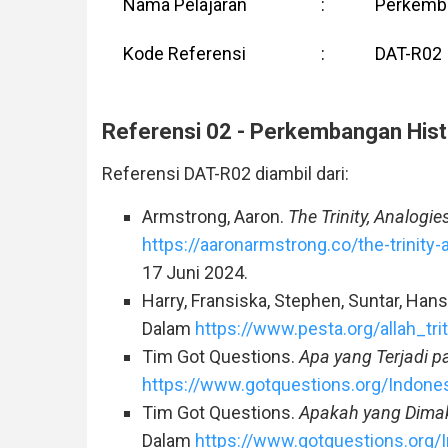
Nama Pelajaran
:
Perkemban
Kode Referensi
:
DAT-R02
Referensi 02 - Perkembangan Histor
Referensi DAT-R02 diambil dari:
Armstrong, Aaron.
The Trinity, Analogie
https://aaronarmstrong.co/the-trinity
17 Juni 2024.
Harry, Fransiska, Stephen, Suntar, Han
Dalam
https://www.pesta.org/allah_tr
Tim Got Questions.
Apa yang Terjadi p
https://www.gotquestions.org/Indones
Tim Got Questions.
Apakah yang Dimak
Dalam
https://www.gotquestions.org/