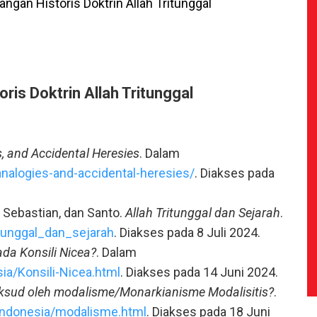
gan Historis Doktrin Allah Tritunggal
is Doktrin Allah Tritunggal
s, and Accidental Heresies
. Dalam
-analogies-and-accidental-heresies/
. Diakses pada
s Sebastian, dan Santo.
Allah Tritunggal dan Sejarah
.
itunggal_dan_sejarah
. Diakses pada 8 Juli 2024.
ada Konsili Nicea?
. Dalam
ia/Konsili-Nicea.html
. Diakses pada 14 Juni 2024.
sud oleh modalisme/Monarkianisme Modalisitis?
.
Indonesia/modalisme.html
. Diakses pada 18 Juni