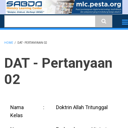
Skip
to
Search
main
content
HOME
/
DAT - PERTANYAAN 02
BREADCRUMB
DAT - Pertanyaan
02
Nama
:
Doktrin Allah Tritunggal
Kelas