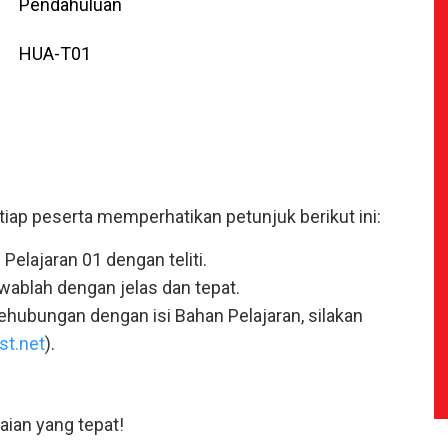
Pendahuluan
HUA-T01
iap peserta memperhatikan petunjuk berikut ini:
Pelajaran 01 dengan teliti.
awablah dengan jelas dan tepat.
hubungan dengan isi Bahan Pelajaran, silakan
st.net
).
aian yang tepat!