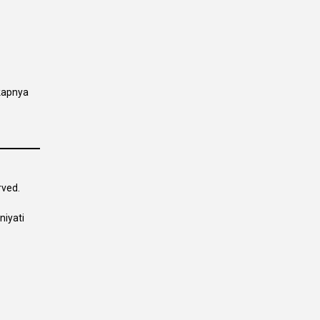
kapnya
rved.
niyati