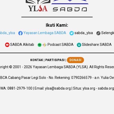
Ikuti Kami:
abda_ylsa
Yayasan Lembaga SABDA
sabda_ylsa
Seleng
SABDA Alkitab
Podcast SABDA
Slideshare SABDA
KONTAK
|
PARTISIPASI
|
DONASI
right
© 2001 -
2026
Yayasan Lembaga SABDA (YLSA).
All Rights Rese
BCA Cabang Pasar Legi Solo - No. Rekening: 0790266579 - a.n. Yulia Oe
WA:
0881-2979-100
| Email:
ylsa@sabda.org
| Situs:
ylsa.org
-
sabda.org