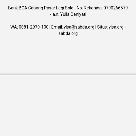
Bank BCA Cabang Pasar Legi Solo - No. Rekening: 0790266579
- a.n. Yulia Oeniyati
WA:
0881-2979-100
| Email:
ylsa@sabda.org
| Situs:
ylsa.org
-
sabda.org