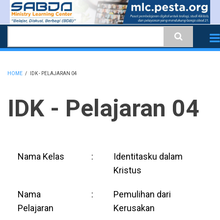
Skip
to
Search
main
content
HOME
/
IDK - PELAJARAN 04
BREADCRUMB
IDK - Pelajaran 04
Nama Kelas
:
Identitasku dalam
Kristus
Nama
:
Pemulihan dari
Pelajaran
Kerusakan