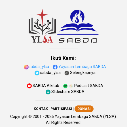
Ikuti Kami:
sabda_ylsa
Yayasan Lembaga SABDA
sabda_ylsa
Selengkapnya
SABDA Alkitab
Podcast SABDA
Slideshare SABDA
KONTAK
|
PARTISIPASI
|
DONASI
Copyright
© 2001 -
2026
Yayasan Lembaga SABDA (YLSA).
All Rights Reserved.