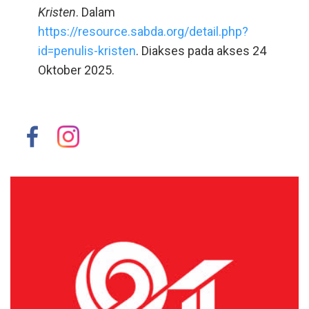
Kristen
. Dalam
https://resource.sabda.org/detail.php?
id=penulis-kristen
. Diakses pada akses 24
Oktober 2025.