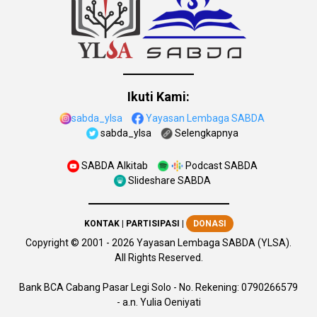
Ikuti Kami:
sabda_ylsa
Yayasan Lembaga SABDA
sabda_ylsa
Selengkapnya
SABDA Alkitab
Podcast SABDA
Slideshare SABDA
KONTAK
|
PARTISIPASI
|
DONASI
Copyright
© 2001 -
2026
Yayasan Lembaga SABDA (YLSA).
All Rights Reserved.
Bank BCA Cabang Pasar Legi Solo - No. Rekening: 0790266579
- a.n. Yulia Oeniyati