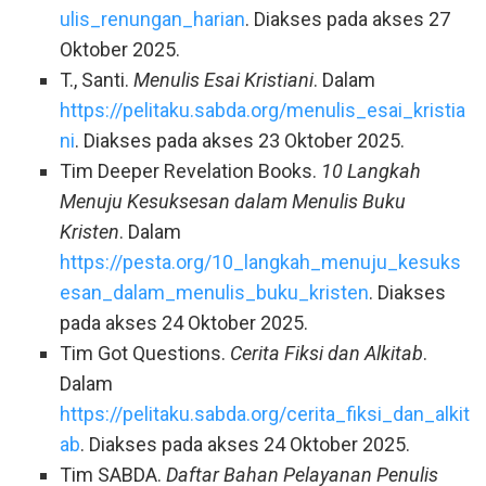
ulis_renungan_harian
. Diakses pada akses 27
Oktober 2025.
T., Santi.
Menulis Esai Kristiani
. Dalam
https://pelitaku.sabda.org/menulis_esai_kristia
ni
. Diakses pada akses 23 Oktober 2025.
Tim Deeper Revelation Books.
10 Langkah
Menuju Kesuksesan dalam Menulis Buku
Kristen
. Dalam
https://pesta.org/10_langkah_menuju_kesuks
esan_dalam_menulis_buku_kristen
. Diakses
pada akses 24 Oktober 2025.
Tim Got Questions.
Cerita Fiksi dan Alkitab
.
Dalam
https://pelitaku.sabda.org/cerita_fiksi_dan_alkit
ab
. Diakses pada akses 24 Oktober 2025.
Tim SABDA.
Daftar Bahan Pelayanan Penulis