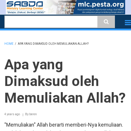
Skip
to
Search
main
content
HOME
/
APA YANG DIMAKSUD OLEH MEMULIAKAN ALLAH?
BREADCRUMB
Apa yang
Dimaksud oleh
Memuliakan Allah?
4 years ago
By
beren
"Memuliakan" Allah berarti memberi-Nya kemuliaan.