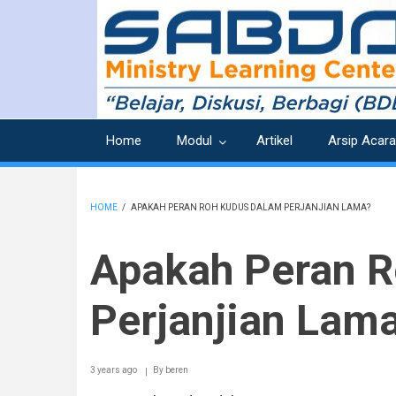
Skip
to
main
content
Home
Modul
Artikel
Arsip Acara
HOME
/
APAKAH PERAN ROH KUDUS DALAM PERJANJIAN LAMA?
BREADCRUMB
Apakah Peran R
Perjanjian Lam
3 years ago
By
beren