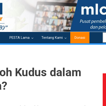
S
PESTA Lama
Tentang Kami
Donasi
oh Kudus dalam
a?