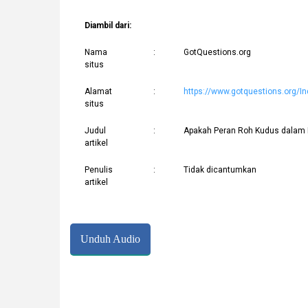
Diambil dari:
Nama
:
GotQuestions.org
situs
Alamat
:
https://www.gotquestions.org/I
situs
Judul
:
Apakah Peran Roh Kudus dalam 
artikel
Penulis
:
Tidak dicantumkan
artikel
Unduh Audio