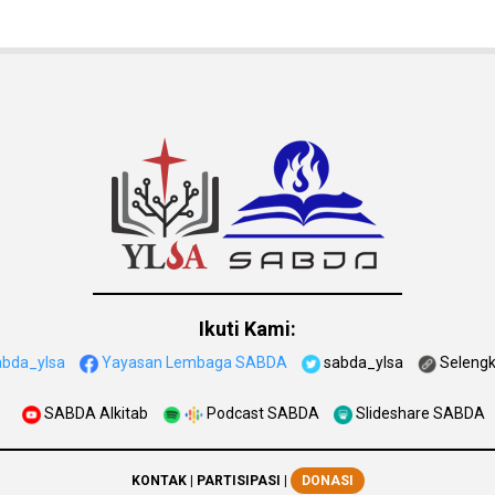
Ikuti Kami:
abda_ylsa
Yayasan Lembaga SABDA
sabda_ylsa
Seleng
SABDA Alkitab
Podcast SABDA
Slideshare SABDA
KONTAK
|
PARTISIPASI
|
DONASI