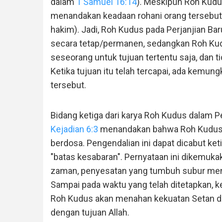
dalam
1 Samuel 16:14
). Meskipun Roh Kudus
menandakan keadaan rohani orang tersebut 
hakim). Jadi, Roh Kudus pada Perjanjian Baru
secara tetap/permanen, sedangkan Roh Kudu
seseorang untuk tujuan tertentu saja, dan ti
Ketika tujuan itu telah tercapai, ada kem
tersebut.
Bidang ketiga dari karya Roh Kudus dalam P
Kejadian 6:3
menandakan bahwa Roh Kudus 
berdosa. Pengendalian ini dapat dicabut ke
"batas kesabaran". Pernyataan ini dikemuka
zaman, penyesatan yang tumbuh subur mena
Sampai pada waktu yang telah ditetapkan, ke
Roh Kudus akan menahan kekuatan Setan d
dengan tujuan Allah.