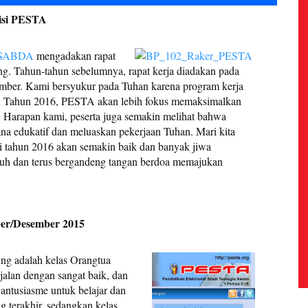
isi PESTA
 SABDA
mengadakan rapat
ng. Tahun-tahun sebelumnya, rapat kerja diadakan pada
sember. Kami bersyukur pada Tuhan karena program kerja
sa. Tahun 2016, PESTA akan lebih fokus memaksimalkan
i. Harapan kami, peserta juga semakin melihat bahwa
ana edukatif dan meluaskan pekerjaan Tuhan. Mari kita
i tahun 2016 akan semakin baik dan banyak jiwa
mbuh dan terus bergandeng tangan berdoa memajukan
ber/Desember 2015
ung adalah kelas Orangtua
rjalan dengan sangat baik, dan
 antusiasme untuk belajar dan
g terakhir, sedangkan kelas