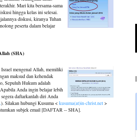
erakhir. Mari kita bersama-sama
skusi hingga kelas ini selesai.
alannya diskusi, kiranya Tuhan
olong peserta dalam belajar
Allah (SHA)
srael mengenal Allah, memiliki
engan maksud dan kehendak
no, Sepuluh Hukum adalah
Apabila Anda ingin belajar lebih
segera daftarkanlah diri Anda
A
). Silakan hubungi Kusuma <
kusuma(at)in-christ.net
>
cantumkan subjek email [DAFTAR -- SHA].