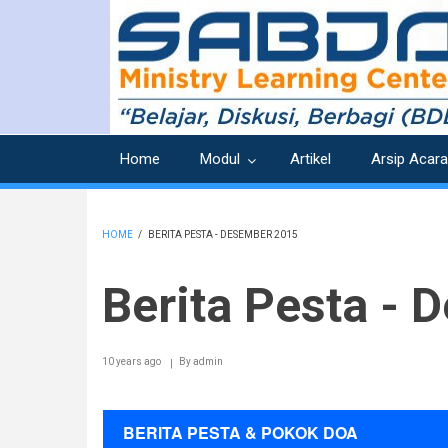
Skip
to
main
content
Home
Modul
Artikel
Arsip Acara
HOME
/
BERITA PESTA - DESEMBER 2015
BREADCRUMB
Berita Pesta -
10 years ago
By
admin
BERITA PESTA & POKOK DOA