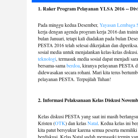
1. Raker Program Pelayanan YLSA 2016 -- Div
Pada minggu kedua Desember,
Yayasan Lembaga
kerja dengan agenda program kerja 2016 dan traini
bulan Januari, tetapi kali diadakan pada bulan De
PESTA 2016 telah selesai dikerjakan dan diperik
sosial media untuk menjalankan kelas-kelas diskus
teknologi
, termasuk media sosial dapat menjadi sar
bersama-sama
berdoa
, kiranya pelayanan PESTA d
didewasakan secara rohani. Mari kita terus bertu
pelayanan PESTA. Terpujilah Tuhan!
2. Informasi Pelaksanaan Kelas Diskusi Novem
Kelas diskusi PESTA yang saat ini masih berlangs
Kristen (
OTK
) dan kelas
Natal
. Kedua kelas ini be
kita patut bersyukur karena semua peserta memiliki
berdiskusi. Kelas Natal sudah memasuki termin yan