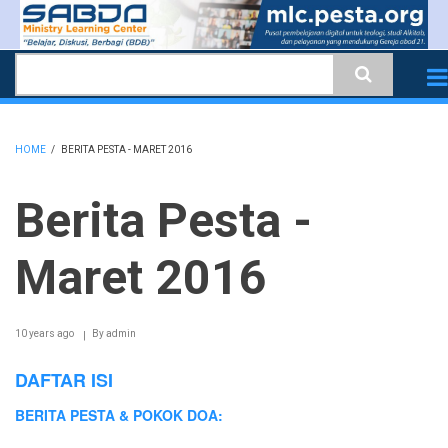
Skip
to
Search
main
content
HOME
/
BERITA PESTA - MARET 2016
BREADCRUMB
Berita Pesta -
Maret 2016
10 years ago
By
admin
DAFTAR ISI
BERITA PESTA & POKOK DOA: