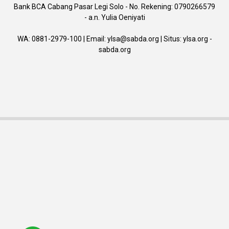
Bank BCA Cabang Pasar Legi Solo - No. Rekening: 0790266579
- a.n. Yulia Oeniyati
WA:
0881-2979-100
| Email:
ylsa@sabda.org
| Situs:
ylsa.org
-
sabda.org