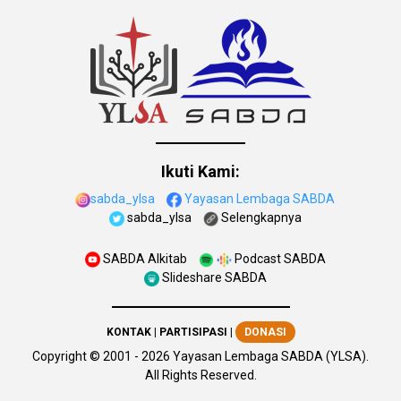
Ikuti Kami:
sabda_ylsa
Yayasan Lembaga SABDA
sabda_ylsa
Selengkapnya
SABDA Alkitab
Podcast SABDA
Slideshare SABDA
KONTAK
|
PARTISIPASI
|
DONASI
Copyright
© 2001 -
2026
Yayasan Lembaga SABDA (YLSA).
All Rights Reserved.