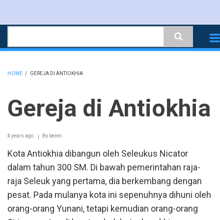
Skip
to
Search
main
content
HOME
/
GEREJA DI ANTIOKHIA
BREADCRUMB
Gereja di Antiokhia
4 years ago
By
beren
Kota Antiokhia dibangun oleh Seleukus Nicator
dalam tahun 300 SM. Di bawah pemerintahan raja-
raja Seleuk yang pertama, dia berkembang dengan
pesat. Pada mulanya kota ini sepenuhnya dihuni oleh
orang-orang Yunani, tetapi kemudian orang-orang