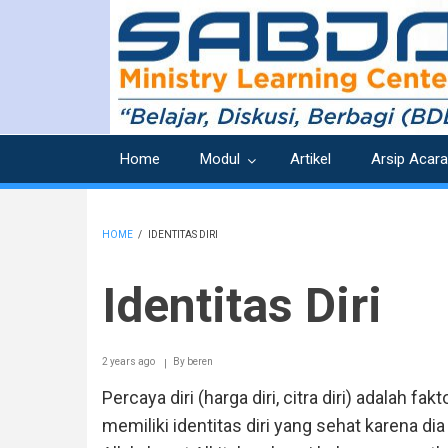
Skip
to
main
content
Home
Modul
Artikel
Arsip Acara
HOME
/
IDENTITAS DIRI
BREADCRUMB
Identitas Diri
2 years ago
By
beren
Percaya diri (harga diri, citra diri) adalah 
memiliki identitas diri yang sehat karena 