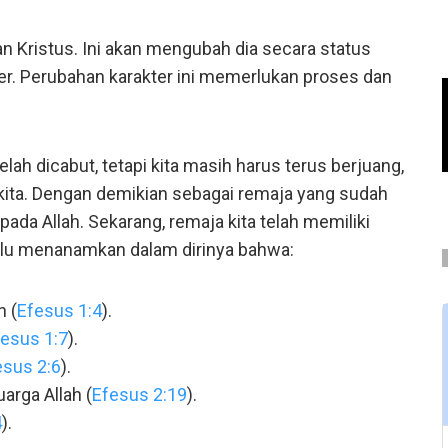
n Kristus. Ini akan mengubah dia secara status
er. Perubahan karakter ini memerlukan proses dan
lah dicabut, tetapi kita masih harus terus berjuang,
 kita. Dengan demikian sebagai remaja yang sudah
pada Allah. Sekarang, remaja kita telah memiliki
perlu menanamkan dalam dirinya bahwa:
n (
Efesus 1:4
).
esus 1:7
).
esus 2:6
).
arga Allah (
Efesus 2:19
).
4
).