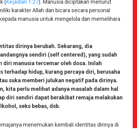
k (
Kejadian 1:27
). Manusia diciptakan menurut
iki karakter Allah dan bicara secara personal
 kepada manusia untuk mengelola dan memelihara
titas dirinya berubah. Sekarang, dia
andangnya sendiri (self centered), yang sudah
 diri manusia tercemar oleh dosa. Inilah
 terhadap hidup, kurang percaya diri, berusaha
atau suka memberi julukan negatif pada dirinya.
an, kita perlu melihat adanya masalah dalam hal
dap diri sendiri dapat berakibat remaja melakukan
alkohol, seks bebas, dsb.
remajanya menemukan kembali identitas dirinya di