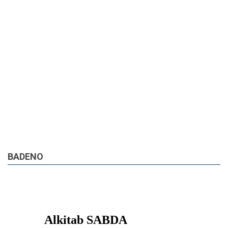
BADENO