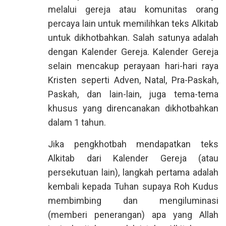
melalui gereja atau komunitas orang
percaya lain untuk memilihkan teks Alkitab
untuk dikhotbahkan. Salah satunya adalah
dengan Kalender Gereja. Kalender Gereja
selain mencakup perayaan hari-hari raya
Kristen seperti Adven, Natal, Pra-Paskah,
Paskah, dan lain-lain, juga tema-tema
khusus yang direncanakan dikhotbahkan
dalam 1 tahun.
Jika pengkhotbah mendapatkan teks
Alkitab dari Kalender Gereja (atau
persekutuan lain), langkah pertama adalah
kembali kepada Tuhan supaya Roh Kudus
membimbing dan mengiluminasi
(memberi penerangan) apa yang Allah