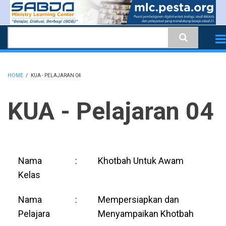
Skip
to
Search
main
content
HOME
/
KUA - PELAJARAN 04
BREADCRUMB
KUA - Pelajaran 04
Nama
:
Khotbah Untuk Awam
Kelas
Nama
:
Mempersiapkan dan
Pelajara
Menyampaikan Khotbah