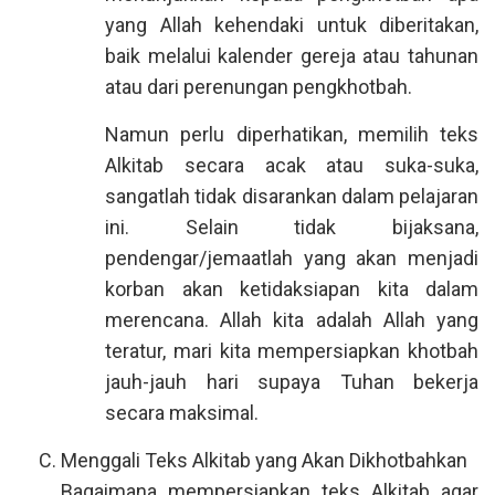
yang Allah kehendaki untuk diberitakan,
baik melalui kalender gereja atau tahunan
atau dari perenungan pengkhotbah.
Namun perlu diperhatikan, memilih teks
Alkitab secara acak atau suka-suka,
sangatlah tidak disarankan dalam pelajaran
ini. Selain tidak bijaksana,
pendengar/jemaatlah yang akan menjadi
korban akan ketidaksiapan kita dalam
merencana. Allah kita adalah Allah yang
teratur, mari kita mempersiapkan khotbah
jauh-jauh hari supaya Tuhan bekerja
secara maksimal.
Menggali Teks Alkitab yang Akan Dikhotbahkan
Bagaimana mempersiapkan teks Alkitab agar