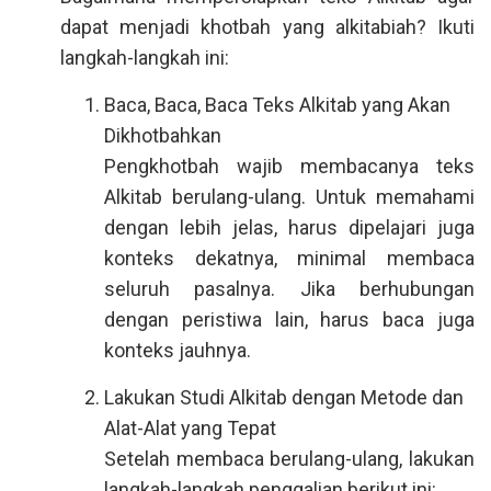
dapat menjadi khotbah yang alkitabiah? Ikuti
langkah-langkah ini:
Baca, Baca, Baca Teks Alkitab yang Akan
Dikhotbahkan
Pengkhotbah wajib membacanya teks
Alkitab berulang-ulang. Untuk memahami
dengan lebih jelas, harus dipelajari juga
konteks dekatnya, minimal membaca
seluruh pasalnya. Jika berhubungan
dengan peristiwa lain, harus baca juga
konteks jauhnya.
Lakukan Studi Alkitab dengan Metode dan
Alat-Alat yang Tepat
Setelah membaca berulang-ulang, lakukan
langkah-langkah penggalian berikut ini: