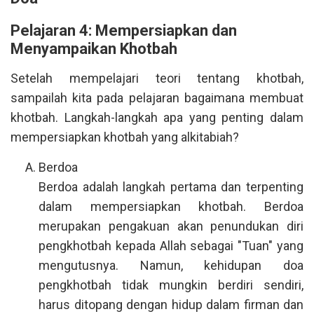
Pelajaran 4: Mempersiapkan dan
Menyampaikan Khotbah
Setelah mempelajari teori tentang khotbah,
sampailah kita pada pelajaran bagaimana membuat
khotbah. Langkah-langkah apa yang penting dalam
mempersiapkan khotbah yang alkitabiah?
Berdoa
Berdoa adalah langkah pertama dan terpenting
dalam mempersiapkan khotbah. Berdoa
merupakan pengakuan akan penundukan diri
pengkhotbah kepada Allah sebagai "Tuan" yang
mengutusnya. Namun, kehidupan doa
pengkhotbah tidak mungkin berdiri sendiri,
harus ditopang dengan hidup dalam firman dan