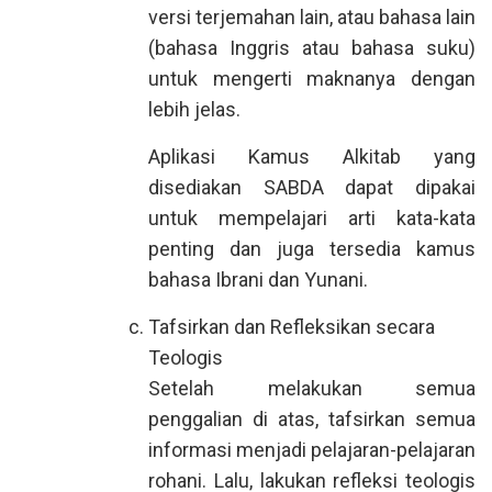
versi terjemahan lain, atau bahasa lain
(bahasa Inggris atau bahasa suku)
untuk mengerti maknanya dengan
lebih jelas.
Aplikasi Kamus Alkitab yang
disediakan SABDA dapat dipakai
untuk mempelajari arti kata-kata
penting dan juga tersedia kamus
bahasa Ibrani dan Yunani.
Tafsirkan dan Refleksikan secara
Teologis
Setelah melakukan semua
penggalian di atas, tafsirkan semua
informasi menjadi pelajaran-pelajaran
rohani. Lalu, lakukan refleksi teologis