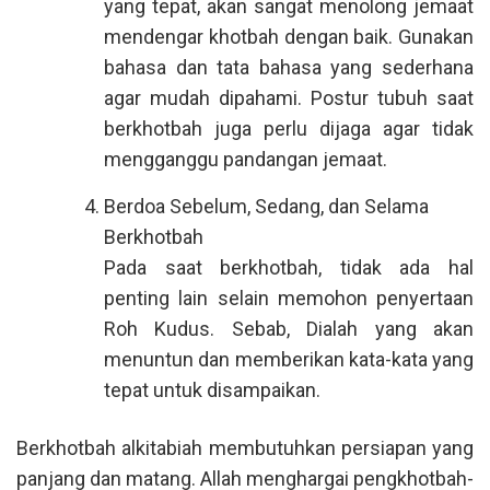
yang tepat, akan sangat menolong jemaat
mendengar khotbah dengan baik. Gunakan
bahasa dan tata bahasa yang sederhana
agar mudah dipahami. Postur tubuh saat
berkhotbah juga perlu dijaga agar tidak
mengganggu pandangan jemaat.
Berdoa Sebelum, Sedang, dan Selama
Berkhotbah
Pada saat berkhotbah, tidak ada hal
penting lain selain memohon penyertaan
Roh Kudus. Sebab, Dialah yang akan
menuntun dan memberikan kata-kata yang
tepat untuk disampaikan.
Berkhotbah alkitabiah membutuhkan persiapan yang
panjang dan matang. Allah menghargai pengkhotbah-