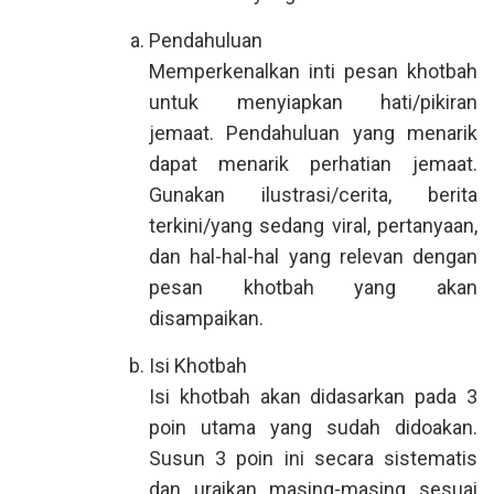
Pendahuluan
Memperkenalkan inti pesan khotbah
untuk menyiapkan hati/pikiran
jemaat. Pendahuluan yang menarik
dapat menarik perhatian jemaat.
Gunakan ilustrasi/cerita, berita
terkini/yang sedang viral, pertanyaan,
dan hal-hal-hal yang relevan dengan
pesan khotbah yang akan
disampaikan.
Isi Khotbah
Isi khotbah akan didasarkan pada 3
poin utama yang sudah didoakan.
Susun 3 poin ini secara sistematis
dan uraikan masing-masing sesuai