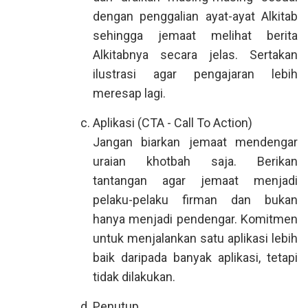
dengan penggalian ayat-ayat Alkitab
sehingga jemaat melihat berita
Alkitabnya secara jelas. Sertakan
ilustrasi agar pengajaran lebih
meresap lagi.
Aplikasi (CTA - Call To Action)
Jangan biarkan jemaat mendengar
uraian khotbah saja. Berikan
tantangan agar jemaat menjadi
pelaku-pelaku firman dan bukan
hanya menjadi pendengar. Komitmen
untuk menjalankan satu aplikasi lebih
baik daripada banyak aplikasi, tetapi
tidak dilakukan.
Penutup