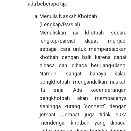
ada beberapa tip:
Menulis Naskah Khotbah
(Lengkap/Parsial)
Menuliskan isi khotbah secara
lengkap/parsial dapat menjadi
sebagai cara untuk mempersiapkan
khotbah dengan baik karena dapat
dibaca dan dibaca berulang-ulang.
Namun, sangat bahaya kalau
pengkhotbah mengandalkan naskah
itu saja. Ada kecenderungan
pengkhotbah akan membacanya
sehingga kurang "connect" dengan
jemaat. Jemaat juga tidak suka
mendengar khotbah yang dibaca.
Untuk pemula, dapat berlatih dengan