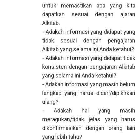
untuk memastikan apa yang kita
dapatkan sesuai dengan ajaran
Alkitab.
- Adakah informasi yang didapat yang
tidak sesuai dengan pengajaran
Alkitab yang selama ini Anda ketahui?
- Adakah informasi yang didapat tidak
konsisten dengan pengajaran Alkitab
yang selama ini Anda ketahui?
- Adakah informasi yang masih belum
lengkap yang harus dicari/dipikirkan
ulang?
- Adakah hal yang masih
meragukan/tidak jelas yang harus
dikonfirmasikan dengan orang lain
yang lebih tahu?