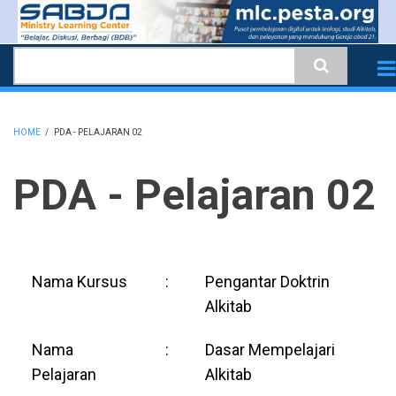
Skip
to
Search
main
content
HOME
/
PDA - PELAJARAN 02
BREADCRUMB
PDA - Pelajaran 02
Nama Kursus
:
Pengantar Doktrin
Alkitab
Nama
:
Dasar Mempelajari
Pelajaran
Alkitab