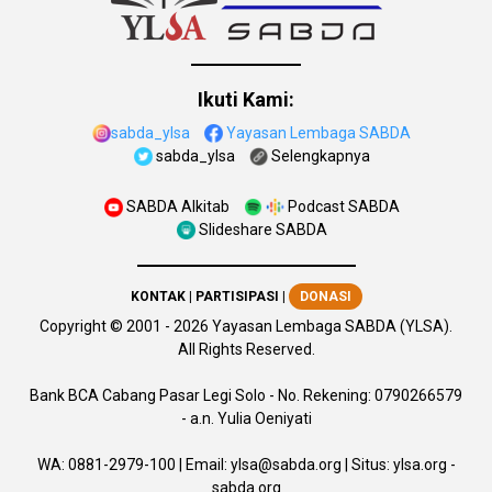
Ikuti Kami:
sabda_ylsa
Yayasan Lembaga SABDA
sabda_ylsa
Selengkapnya
SABDA Alkitab
Podcast SABDA
Slideshare SABDA
KONTAK
|
PARTISIPASI
|
DONASI
Copyright
© 2001 -
2026
Yayasan Lembaga SABDA (YLSA).
All Rights Reserved.
Bank BCA Cabang Pasar Legi Solo - No. Rekening: 0790266579
- a.n. Yulia Oeniyati
WA:
0881-2979-100
| Email:
ylsa@sabda.org
| Situs:
ylsa.org
-
sabda.org