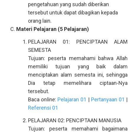
pengetahuan yang sudah diberikan
tersebut untuk dapat dibagikan kepada
orang lain.
Materi Pelajaran (5 Pelajaran)
PELAJARAN 01: PENCIPTAAN ALAM
SEMESTA
Tujuan: peserta memahami bahwa Allah
memiliki tujuan yang baik dalam
menciptakan alam semesta ini, sehingga
Dia tetap memelihara ciptaan-Nya
tersebut.
Baca
online
:
Pelajaran 01
|
Pertanyaan 01
|
Referensi 01
PELAJARAN 02: PENCIPTAAN MANUSIA
Tujuan: peserta memahami bagaimana