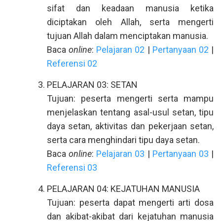
sifat dan keadaan manusia ketika
diciptakan oleh Allah, serta mengerti
tujuan Allah dalam menciptakan manusia.
Baca
online
:
Pelajaran 02
|
Pertanyaan 02
|
Referensi 02
PELAJARAN 03: SETAN
Tujuan: peserta mengerti serta mampu
menjelaskan tentang asal-usul setan, tipu
daya setan, aktivitas dan pekerjaan setan,
serta cara menghindari tipu daya setan.
Baca
online
:
Pelajaran 03
|
Pertanyaan 03
|
Referensi 03
PELAJARAN 04: KEJATUHAN MANUSIA
Tujuan: peserta dapat mengerti arti dosa
dan akibat-akibat dari kejatuhan manusia