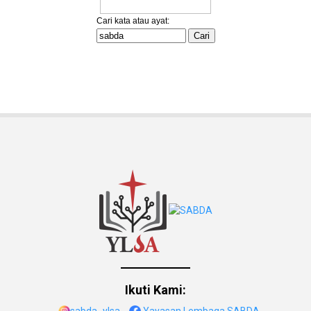
Ikuti Kami:
sabda_ylsa
Yayasan Lembaga SABDA