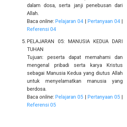
dalam dosa, serta janji penebusan dari
Allah.
Baca
online
:
Pelajaran 04
|
Pertanyaan 04
|
Referensi 04
PELAJARAN 05: MANUSIA KEDUA DARI
TUHAN
Tujuan: peserta dapat memahami dan
mengenal pribadi serta karya Kristus
sebagai Manusia Kedua yang diutus Allah
untuk menyelamatkan manusia yang
berdosa.
Baca
online
:
Pelajaran 05
|
Pertanyaan 05
|
Referensi 05