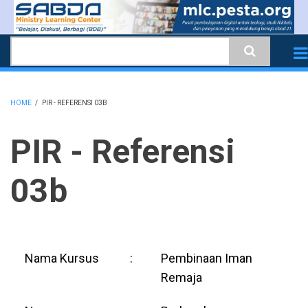
Skip
to
Search
main
content
HOME
/
PIR - REFERENSI 03B
BREADCRUMB
PIR - Referensi
03b
Nama Kursus
:
Pembinaan Iman
Remaja