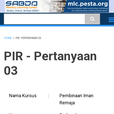
Skip
to
Search
main
content
HOME
/
PIR - PERTANYAAN 03
BREADCRUMB
PIR - Pertanyaan
03
Nama Kursus
:
Pembinaan Iman
Remaja