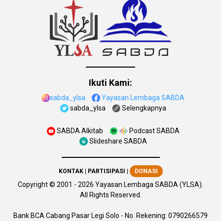
Ikuti Kami:
sabda_ylsa
Yayasan Lembaga SABDA
sabda_ylsa
Selengkapnya
SABDA Alkitab
Podcast SABDA
Slideshare SABDA
KONTAK
|
PARTISIPASI
|
DONASI
Copyright
© 2001 -
2026
Yayasan Lembaga SABDA (YLSA).
All Rights Reserved.
Bank BCA Cabang Pasar Legi Solo - No. Rekening: 0790266579