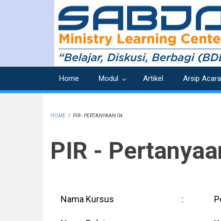
Skip
to
main
content
Home
Modul
Artikel
Arsip Acara
HOME
/
PIR - PERTANYAAN 04
BREADCRUMB
PIR - Pertanyaa
Nama Kursus
:
P