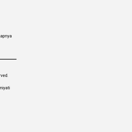
kapnya
rved.
niyati