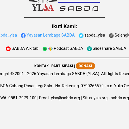
Ikuti Kami:
abda_ylsa
Yayasan Lembaga SABDA
sabda_ylsa
Seleng
SABDA Alkitab
Podcast SABDA
Slideshare SABDA
KONTAK
|
PARTISIPASI
|
DONASI
right
© 2001 -
2026
Yayasan Lembaga SABDA (YLSA).
All Rights Rese
BCA Cabang Pasar Legi Solo - No. Rekening: 0790266579 - a.n. Yulia Oe
WA:
0881-2979-100
| Email:
ylsa@sabda.org
| Situs:
ylsa.org
-
sabda.org