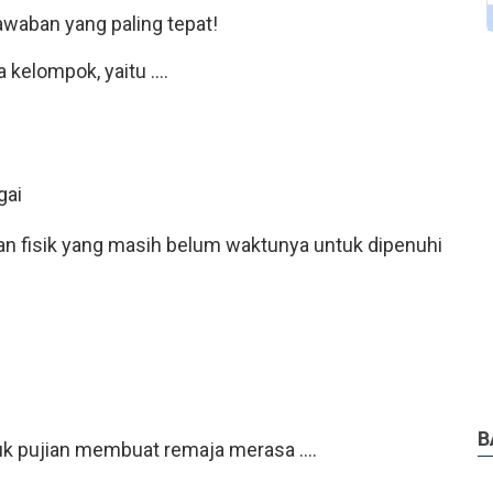
awaban yang paling tepat!
kelompok, yaitu ....
gai
an fisik yang masih belum waktunya untuk dipenuhi
B
k pujian membuat remaja merasa ....