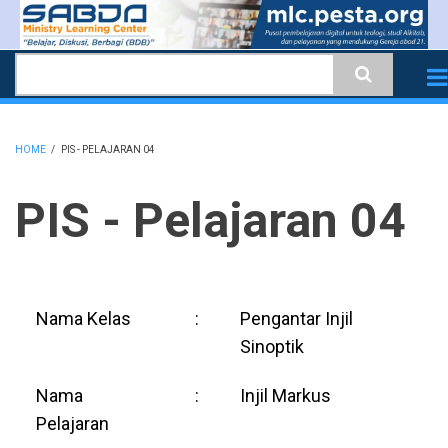
Skip
to
Search
main
content
HOME
/
PIS - PELAJARAN 04
BREADCRUMB
PIS - Pelajaran 04
Nama Kelas
:
Pengantar Injil
Sinoptik
Nama
:
Injil Markus
Pelajaran