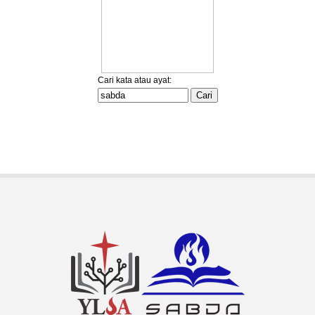
BaDeNo.sabda.org