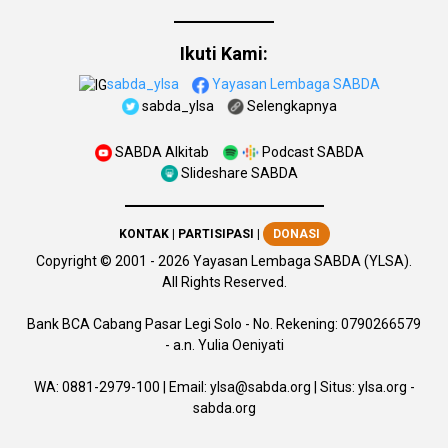
Ikuti Kami:
sabda_ylsa
Yayasan Lembaga SABDA
sabda_ylsa
Selengkapnya
SABDA Alkitab
Podcast SABDA
Slideshare SABDA
KONTAK
|
PARTISIPASI
|
DONASI