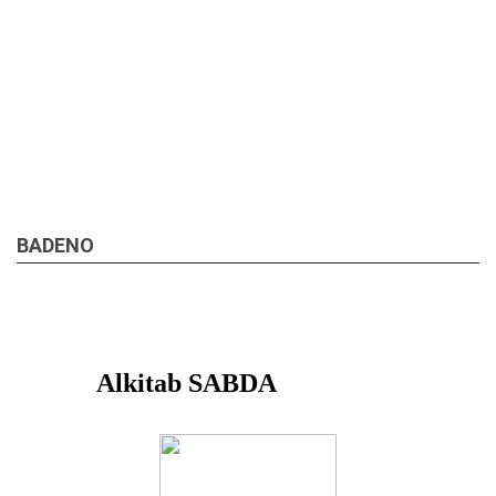
BADENO
07 Agu 2026
2 Korintus 8
Baca
|
Dengar
|
Nonton
|
Plus
< Kemarin
|
Besok >