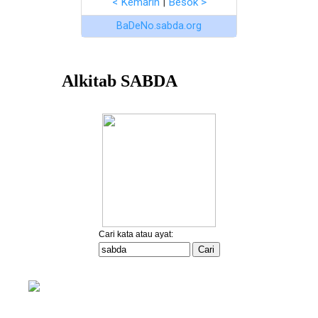
< Kemarin
|
Besok >
BaDeNo.sabda.org