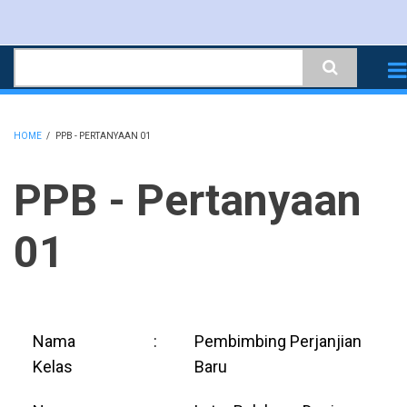
Skip
to
Search
main
content
HOME
/
PPB - PERTANYAAN 01
BREADCRUMB
PPB - Pertanyaan
01
Nama
:
Pembimbing Perjanjian
Kelas
Baru