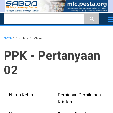
Skip
to
Search
main
content
HOME
/
PPK - PERTANYAAN 02
BREADCRUMB
PPK - Pertanyaan
02
Nama Kelas
:
Persiapan Pernikahan
Kristen