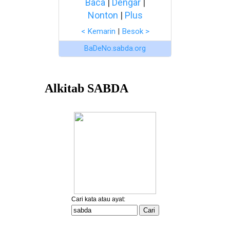
Baca
|
Dengar
|
Nonton
|
Plus
< Kemarin
|
Besok >
BaDeNo.sabda.org