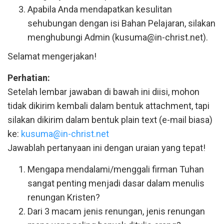
Apabila Anda mendapatkan kesulitan
sehubungan dengan isi Bahan Pelajaran, silakan
menghubungi Admin (kusuma@in-christ.net).
Selamat mengerjakan!
Perhatian:
Setelah lembar jawaban di bawah ini diisi, mohon
tidak dikirim kembali dalam bentuk attachment, tapi
silakan dikirim dalam bentuk plain text (e-mail biasa)
ke:
kusuma@in-christ.net
Jawablah pertanyaan ini dengan uraian yang tepat!
Mengapa mendalami/menggali firman Tuhan
sangat penting menjadi dasar dalam menulis
renungan Kristen?
Dari 3 macam jenis renungan, jenis renungan