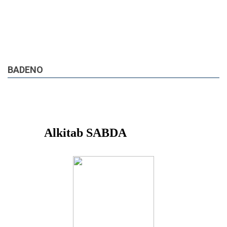
BADENO