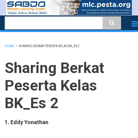
Skip
to
Search
main
content
HOME
/
SHARING BERKAT PESERTA KELAS BK_ES 2
BREADCRUMB
Sharing Berkat
Peserta Kelas
BK_Es 2
1. Eddy Yonathan