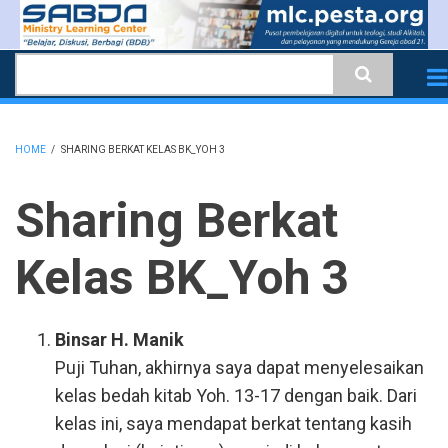
Skip
to
Search
main
content
HOME
/
SHARING BERKAT KELAS BK_YOH 3
BREADCRUMB
Sharing Berkat
Kelas BK_Yoh 3
Binsar H. Manik
Puji Tuhan, akhirnya saya dapat menyelesaikan
kelas bedah kitab Yoh. 13-17 dengan baik. Dari
kelas ini, saya mendapat berkat tentang kasih