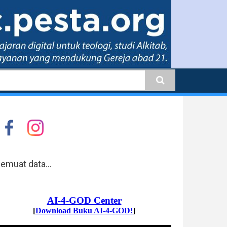
earch
emuat data...