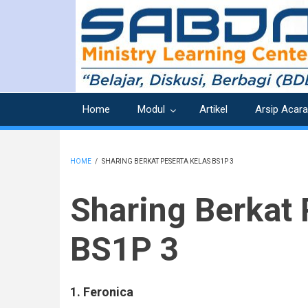
Skip
to
main
content
Home
Modul
Artikel
Arsip Acara
HOME
/
SHARING BERKAT PESERTA KELAS BS1P 3
BREADCRUMB
Sharing Berkat 
BS1P 3
1. Feronica