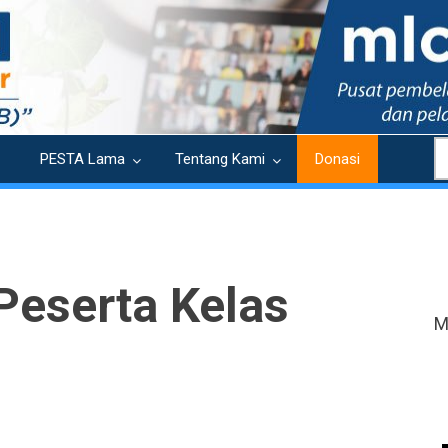
S
PESTA Lama
Tentang Kami
Donasi
Peserta Kelas
M