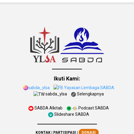
Ikuti Kami:
sabda_ylsa
Yayasan Lembaga SABDA
sabda_ylsa
Selengkapnya
SABDA Alkitab
Podcast SABDA
Slideshare SABDA
KONTAK
|
PARTISIPASI
|
DONASI