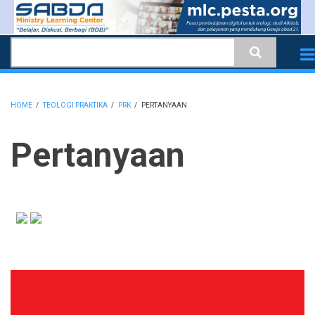
Skip
to
Search
main
content
HOME
/
TEOLOGI PRAKTIKA
/
PRK
/
PERTANYAAN
BREADCRUMB
Pertanyaan