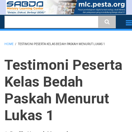
Skip
to
Search
main
content
HOME
/
TESTIMONI PESERTA KELAS BEDAH PASKAH MENURUT LUKAS 1
BREADCRUMB
Testimoni Peserta
Kelas Bedah
Paskah Menurut
Lukas 1