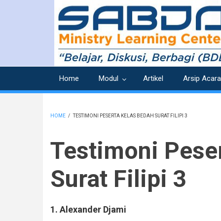
Skip
to
main
content
Home
Modul
Artikel
Arsip Acara
HOME
/
TESTIMONI PESERTA KELAS BEDAH SURAT FILIPI 3
BREADCRUMB
Testimoni Pese
Surat Filipi 3
1. Alexander Djami