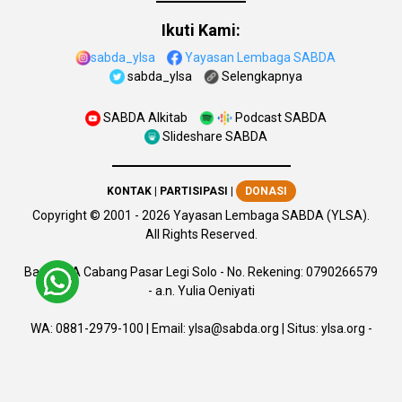
Ikuti Kami:
sabda_ylsa
Yayasan Lembaga SABDA
sabda_ylsa
Selengkapnya
SABDA Alkitab
Podcast SABDA
Slideshare SABDA
KONTAK
|
PARTISIPASI
|
DONASI
Copyright
© 2001 -
2026
Yayasan Lembaga SABDA (YLSA).
All Rights Reserved.
Bank BCA Cabang Pasar Legi Solo - No. Rekening: 0790266579
- a.n. Yulia Oeniyati
WA:
0881-2979-100
| Email:
ylsa@sabda.org
| Situs:
ylsa.org
-
sabda.org