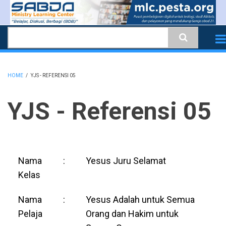
Skip
to
Search
main
content
HOME
/
YJS - REFERENSI 05
BREADCRUMB
YJS - Referensi 05
Nama
:
Yesus Juru Selamat
Kelas
Nama
:
Yesus Adalah untuk Semua
Pelaja
Orang dan Hakim untuk