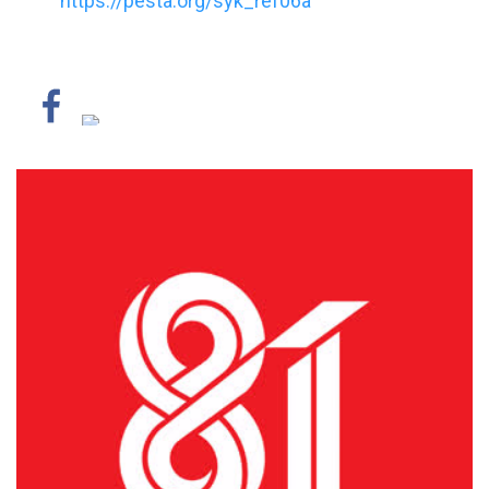
https://pesta.org/syk_ref06a