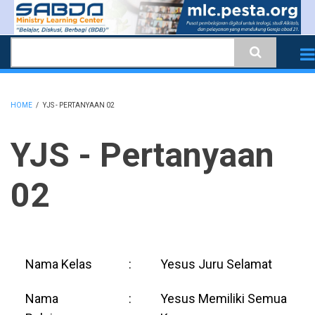
Skip
to
Search
main
content
HOME
/
YJS - PERTANYAAN 02
BREADCRUMB
YJS - Pertanyaan
02
Nama Kelas
:
Yesus Juru Selamat
Nama
:
Yesus Memiliki Semua