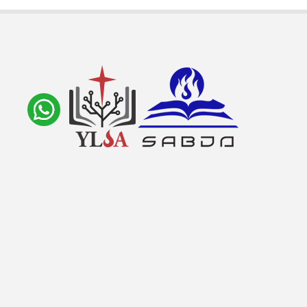
Ikuti Kami:
sabda_ylsa
Yayasan Lembaga SABDA
sabda_ylsa
Selengkapnya
SABDA Alkitab
Podcast SABDA
Slideshare SABDA
KONTAK
|
PARTISIPASI
|
DONASI