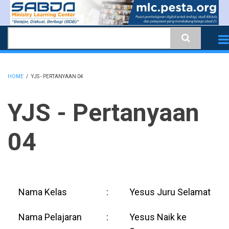
Skip
to
Search
main
content
HOME
/
YJS - PERTANYAAN 04
BREADCRUMB
YJS - Pertanyaan
04
Nama Kelas
:
Yesus Juru Selamat
Nama Pelajaran
:
Yesus Naik ke