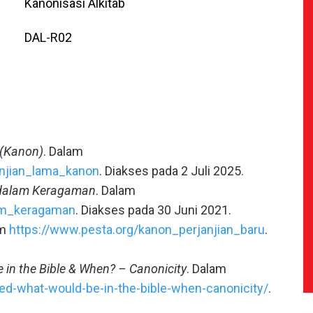
Kanonisasi Alkitab
DAL-R02
 (Kanon)
. Dalam
anjian_lama_kanon
. Diakses pada 2 Juli 2025.
dalam Keragaman
. Dalam
am_keragaman
. Diakses pada 30 Juni 2021.
am
https://www.pesta.org/kanon_perjanjian_baru
.
in the Bible & When? – Canonicity
. Dalam
ed-what-would-be-in-the-bible-when-canonicity/
.