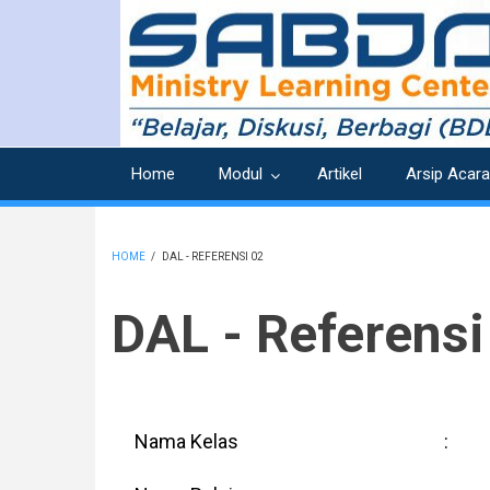
Skip
to
main
content
Home
Modul
Artikel
Arsip Acara
HOME
/
DAL - REFERENSI 02
BREADCRUMB
DAL - Referensi
Nama Kelas
: