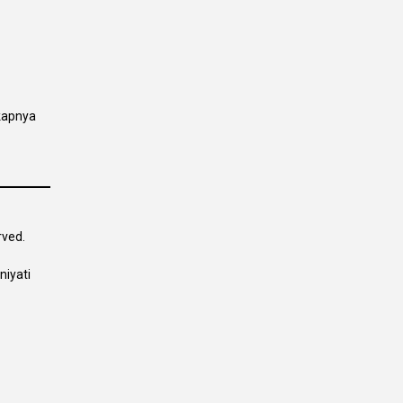
kapnya
rved.
niyati