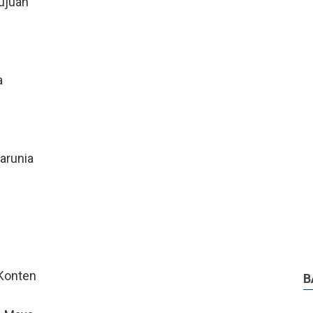
ujuan
a
arunia
Konten
B