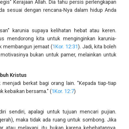
gis" Kerajaan Allah. Dia tahu persis perlengkapan
nda sesuai dengan rencana-Nya dalam hidup Anda
an" karunia supaya kelihatan hebat atau keren.
us mendorong kita untuk menginginkan karunia-
tuk membangun jemaat (
1Kor. 12:31
). Jadi, kita boleh
motivasinya bukan untuk pamer, melainkan untuk
buh Kristus
 menjadi berkat bagi orang lain. "Kepada tiap-tiap
k kebaikan bersama." (
1Kor. 12:7
)
iri sendiri, apalagi untuk tujuan mencari pujian.
gerah), maka tidak ada ruang untuk sombong. Jika
 atau melayani, itu bukan karena kehebatannya,