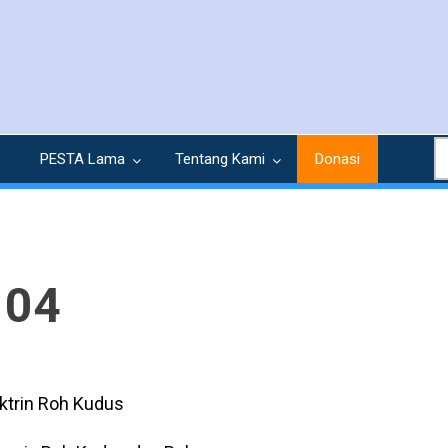
S
PESTA Lama
Tentang Kami
Donasi
 04
ktrin Roh Kudus