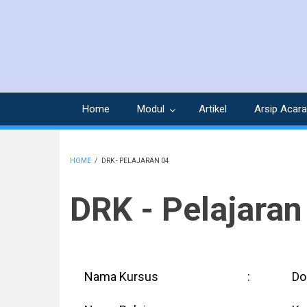
Skip
to
main
content
Home
Modul
Artikel
Arsip Acara
HOME
/
DRK - PELAJARAN 04
BREADCRUMB
DRK - Pelajaran
Nama Kursus
:
Do