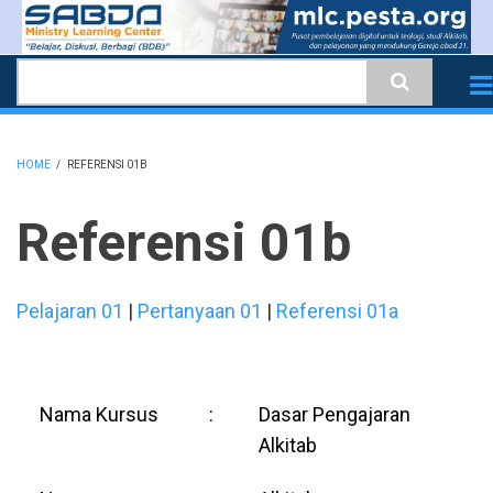
Skip
to
Search
main
content
HOME
/
REFERENSI 01B
BREADCRUMB
Referensi 01b
Pelajaran 01
|
Pertanyaan 01
|
Referensi 01a
Nama Kursus
:
Dasar Pengajaran
Alkitab