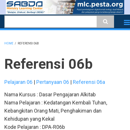
Skip
to
Search
main
content
HOME
/
REFERENSI 06B
BREADCRUMB
Referensi 06b
Pelajaran 06
|
Pertanyaan 06
|
Referensi 06a
Nama Kursus : Dasar Pengajaran Alkitab
Nama Pelajaran : Kedatangan Kembali Tuhan,
Kebangkitan Orang Mati, Penghakiman dan
Kehidupan yang Kekal
Kode Pelajaran : DPA-R06b