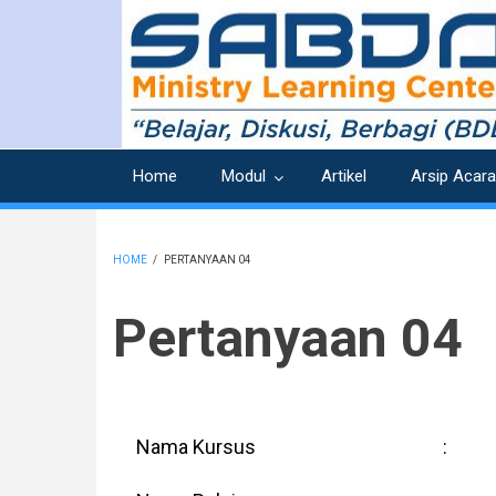
Skip
to
main
content
Home
Modul
Artikel
Arsip Acara
HOME
/
PERTANYAAN 04
BREADCRUMB
Pertanyaan 04
Nama Kursus
: