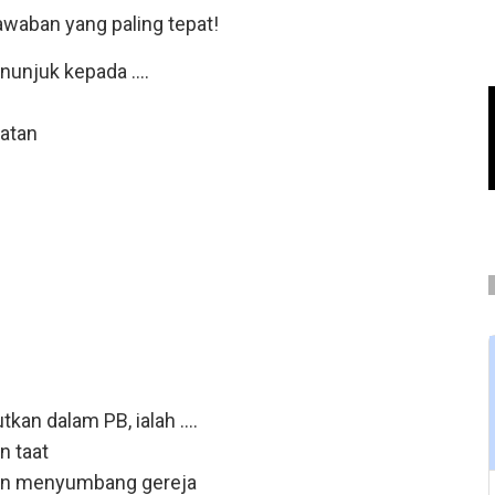
awaban yang paling tepat!
nunjuk kepada ....
datan
i
an dalam PB, ialah ....
n taat
dan menyumbang gereja