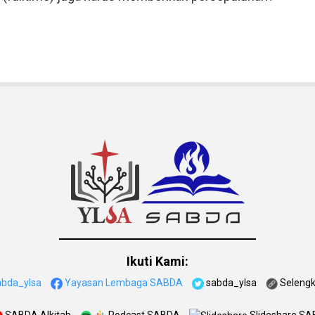
Ikuti Kami:
abda_ylsa
Yayasan Lembaga SABDA
sabda_ylsa
Seleng