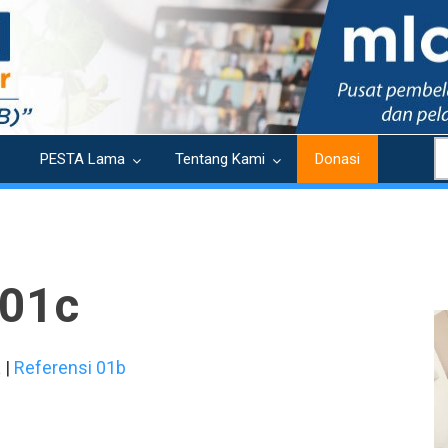
S
PESTA Lama
Tentang Kami
Donasi
 01c
a
|
Referensi 01b