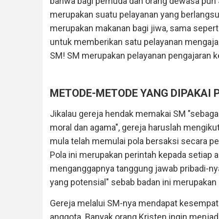
bahwa bagi pemuda dan orang dewasa pun S
merupakan suatu pelayanan yang berlangsu
merupakan makanan bagi jiwa, sama seperti k
untuk memberikan satu pelayanan mengajar u
SM! SM merupakan pelayanan pengajaran ke
METODE-METODE YANG DIPAKAI 
Jikalau gereja hendak memakai SM "sebagai 
moral dan agama", gereja haruslah mengikut
mula telah memulai pola bersaksi secara p
Pola ini merupakan perintah kepada setiap a
menganggapnya tanggung jawab pribadi-nya u
yang potensial" sebab badan ini merupakan
Gereja melalui SM-nya mendapat kesempatan
anggota. Banyak orang Kristen ingin menjadi