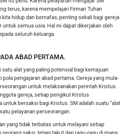
M itu perlu. Karena pelayanan mengajar SM
ng terus, karena mempelajari Firman Tuhan
ita hidup dan bernafas, penting sekali bagi gereja
ntuk semua usia. Hal ini dapat dikerjakan oleh
pada seluruh keluarga.
PADA ABAD PERTAMA.
satu alat yang paling potensial bagi kemajuan
i pola pengajaran abad pertama. Gereja yang mula-
erseorangan untuk melaksanakan perintah Kristus.
nggota gereja, setiap pengikut Kristus
ntuk bersaksi bagi Kristus. SM adalah suatu "alat
 satu pelayanan perseorangan.
 yang tidak terbatas untuk melayani setiap
 seorang saksi, tetapi takut dan ragu-ragu di mana