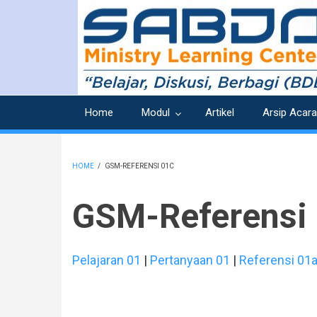
Skip
to
main
content
Home
Modul
Artikel
Arsip Acara
HOME
/
GSM-REFERENSI 01C
BREADCRUMB
GSM-Referensi
Pelajaran 01
|
Pertanyaan 01
|
Referensi 01