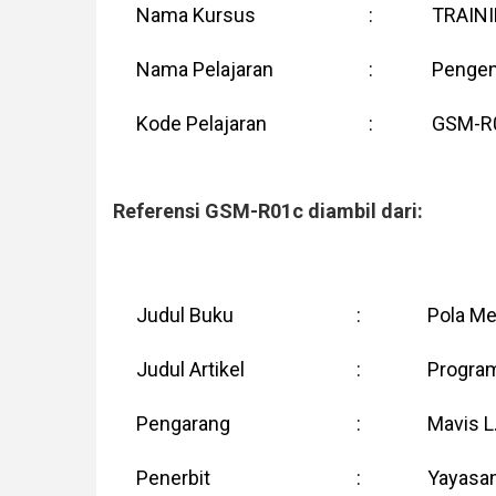
Nama Kursus
:
TRAIN
Nama Pelajaran
:
Pengen
Kode Pelajaran
:
GSM-R
Referensi GSM-R01c diambil dari:
Judul Buku
:
Pola Me
Judul Artikel
:
Program
Pengarang
:
Mavis L
Penerbit
:
Yayasan