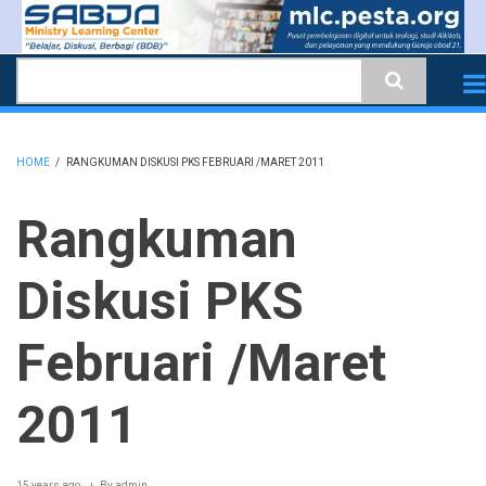
Skip
to
Search
main
content
HOME
/
RANGKUMAN DISKUSI PKS FEBRUARI /MARET 2011
BREADCRUMB
Rangkuman
Diskusi PKS
Februari /Maret
2011
15 years ago
By
admin