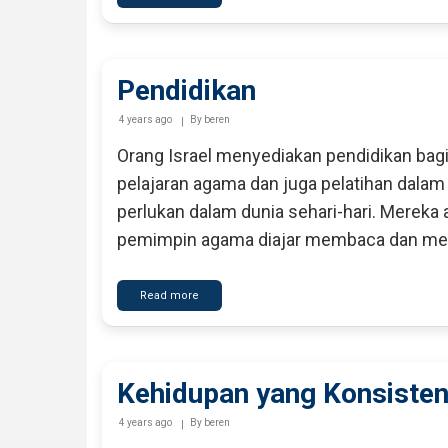
Negeri
Para
Leluhur
Pendidikan
4 years ago
By
beren
Orang Israel menyediakan pendidikan bag
pelajaran agama dan juga pelatihan dala
perlukan dalam dunia sehari-hari. Mereka 
pemimpin agama diajar membaca dan men
Read more
about
Pendidikan
Kehidupan yang Konsiste
4 years ago
By
beren