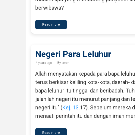
berwibawa?
Read more
about
Kanon
Perjanjian
Baru
Negeri Para Leluhur
4 years ago
By
beren
Allah menyatakan kepada para bapa leluhur
terus berkisar keliling kota-kota, daerah-
bapa leluhur itu tinggal dan beribadah. T
jalanilah negeri itu menurut panjang dan
negeri itu" (
Kej. 13
.17). Sebelum mereka d
menaati perintah itu dan dengan iman me
Read more
about