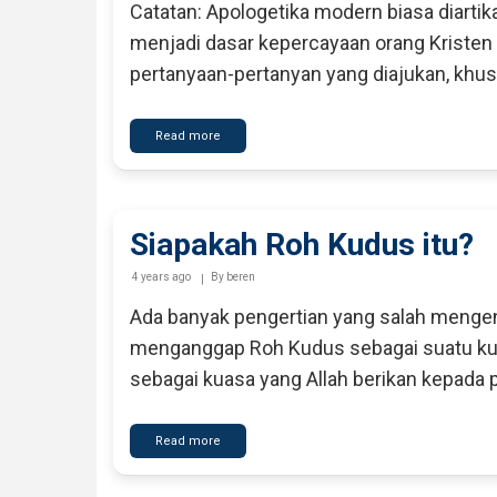
Catatan: Apologetika modern biasa diarti
menjadi dasar kepercayaan orang Kriste
pertanyaan-pertanyan yang diajukan, khusu
Read more
about
Kehidupan
yang
Konsisten
Siapakah Roh Kudus itu?
4 years ago
By
beren
Ada banyak pengertian yang salah mengen
menganggap Roh Kudus sebagai suatu kua
sebagai kuasa yang Allah berikan kepada p
Read more
about
Siapakah
Roh