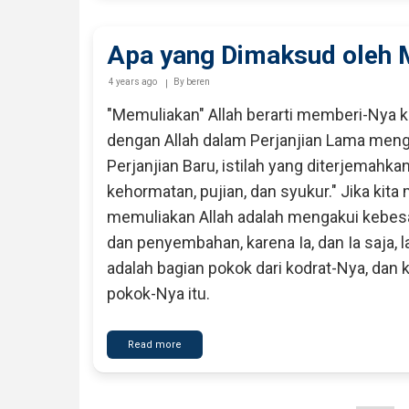
Dipimpin
Roh
Kudus
Apa yang Dimaksud oleh 
4 years ago
By
beren
"Memuliakan" Allah berarti memberi-Nya k
dengan Allah dalam Perjanjian Lama meng
Perjanjian Baru, istilah yang diterjemahka
kehormatan, pujian, dan syukur." Jika ki
memuliakan Allah adalah mengakui kebes
dan penyembahan, karena Ia, dan Ia saja, 
adalah bagian pokok dari kodrat-Nya, dan
pokok-Nya itu.
Read more
about
Apa
yang
Dimaksud
oleh