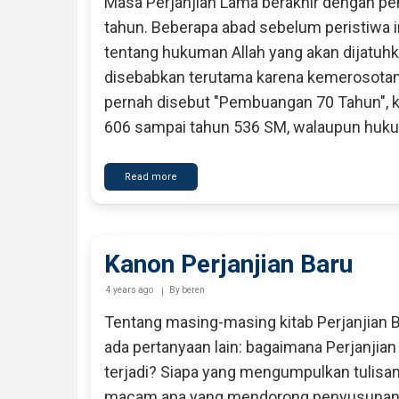
Masa Perjanjian Lama berakhir dengan pe
tahun. Beberapa abad sebelum peristiwa in
tentang hukuman Allah yang akan dijatuhk
disebabkan terutama karena kemerosotan 
pernah disebut "Pembuangan 70 Tahun", k
606 sampai tahun 536 SM, walaupun hukum
Read more
about
Pendahuluan
Kanon Perjanjian Baru
4 years ago
By
beren
Tentang masing-masing kitab Perjanjian 
ada pertanyaan lain: bagaimana Perjanjian 
terjadi? Siapa yang mengumpulkan tulisan
macam apa yang mendorong penyusunan sua