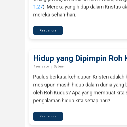
1:27
). Mereka yang hidup dalam Kristus 
mereka sehari-hari.
Read more
about
Apa
Artinya
Hidup
dalam
Roh?
Hidup yang Dipimpin Roh
4 years ago
By
beren
Paulus berkata, kehidupan Kristen adalah
meskipun masih hidup dalam dunia yang be
oleh Roh Kudus? Apa yang membuat kita s
pengalaman hidup kita setiap hari?
Read more
about
Hidup
yang