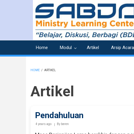
Skip
to
main
content
Home
Modul
Artikel
Arsip Acara
HOME
/
ARTIKEL
BREADCRUMB
Artikel
Pendahuluan
4 years ago
By
beren