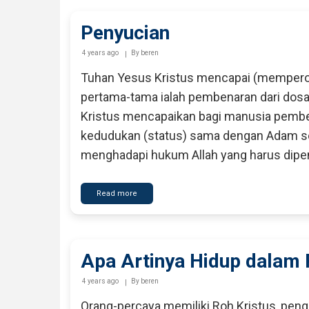
Kudus
itu?
Penyucian
4 years ago
By
beren
Tuhan Yesus Kristus mencapai (memperole
pertama-tama ialah pembenaran dari dosa
Kristus mencapaikan bagi manusia pemben
kedudukan (status) sama dengan Adam seb
menghadapi hukum Allah yang harus dipe
Read more
about
Penyucian
Apa Artinya Hidup dalam
4 years ago
By
beren
Orang-percaya memiliki Roh Kristus, peng