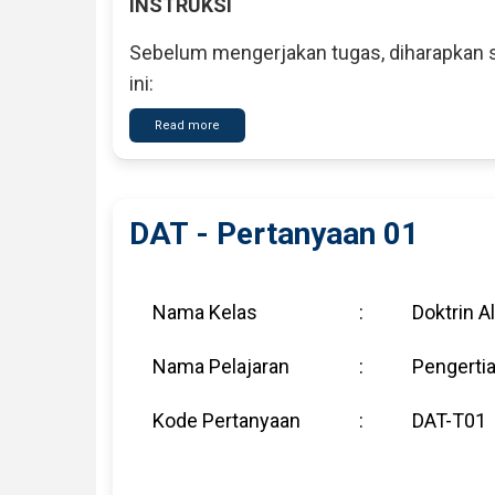
INSTRUKSI
Sebelum mengerjakan tugas, diharapkan s
ini:
Read more
about
DAT
-
Pertanyaan
02
DAT - Pertanyaan 01
Nama Kelas
:
Doktrin A
Nama Pelajaran
:
Pengertia
Kode Pertanyaan
:
DAT-T01