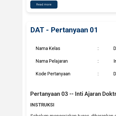
Read more
about
DAT
-
Pertanyaan
04
DAT - Pertanyaan 01
Nama Kelas
:
D
Nama Pelajaran
:
I
Kode Pertanyaan
:
D
Pertanyaan 03 -- Inti Ajaran Doktr
INSTRUKSI
Sebelum mengerjakan tugas, diharapkan s