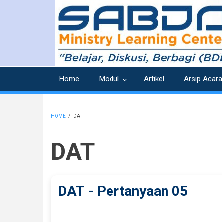
Skip
to
main
content
Home
Modul
Artikel
Arsip Acara
HOME
/
DAT
BREADCRUMB
DAT
DAT - Pertanyaan 05