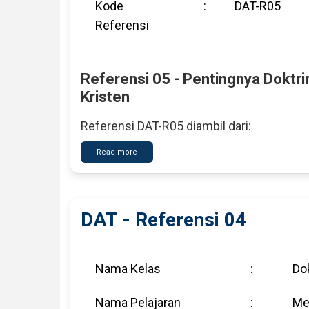
Kode
:
DAT-R05
Referensi
Referensi 05 - Pentingnya Doktrin
Kristen
Referensi DAT-R05 diambil dari:
Read more
about
DAT
-
Referensi
05
DAT - Referensi 04
Nama Kelas
:
Dok
Nama Pelajaran
:
Me