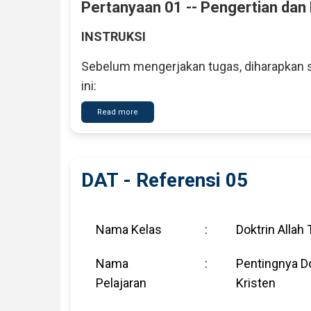
Pertanyaan 01 -- Pengertian dan D
INSTRUKSI
Sebelum mengerjakan tugas, diharapkan s
ini:
Read more
about
DAT
-
Pertanyaan
01
DAT - Referensi 05
Nama Kelas
:
Doktrin Allah 
Nama
:
Pentingnya Do
Pelajaran
Kristen