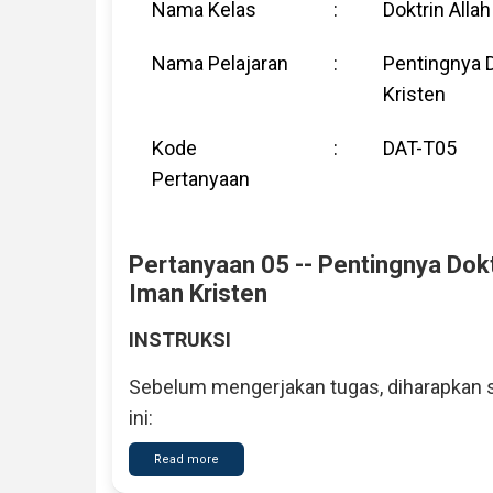
Nama Kelas
:
Doktrin Allah
Nama Pelajaran
:
Pentingnya D
Kristen
Kode
:
DAT-T05
Pertanyaan
Pertanyaan 05 -- Pentingnya Doktr
Iman Kristen
INSTRUKSI
Sebelum mengerjakan tugas, diharapkan s
ini:
Read more
about
DAT