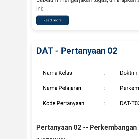
ini:
Read more
about
DAT
-
Pertanyaan
01
DAT - Pertanyaan 02
Nama Kelas
:
Doktrin 
Nama Pelajaran
:
Perkemb
Kode Pertanyaan
:
DAT-T0
Pertanyaan 02 -- Perkembangan Hi