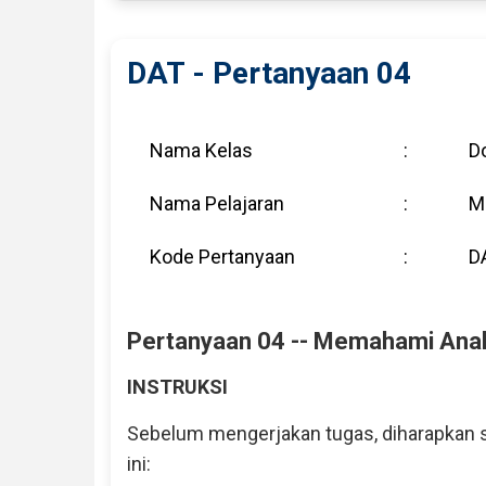
-
Pertanyaan
05
DAT - Pertanyaan 04
Nama Kelas
:
Do
Nama Pelajaran
:
M
Kode Pertanyaan
:
D
Pertanyaan 04 -- Memahami Analo
INSTRUKSI
Sebelum mengerjakan tugas, diharapkan s
ini: