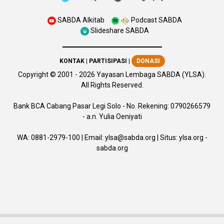
SABDA Alkitab
Podcast SABDA
Slideshare SABDA
KONTAK
|
PARTISIPASI
|
DONASI
Copyright
© 2001 -
2026
Yayasan Lembaga SABDA (YLSA).
All Rights Reserved.
Bank BCA Cabang Pasar Legi Solo - No. Rekening: 0790266579
- a.n. Yulia Oeniyati
WA:
0881-2979-100
| Email:
ylsa@sabda.org
| Situs:
ylsa.org
-
sabda.org