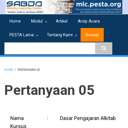
Skip
to
main
Home
Modul
Artikel
Arsip Acara
content
PESTA Lama
Tentang Kami
Donasi
Search
HOME
/
PERTANYAAN 05
BREADCRUMB
Pertanyaan 05
Nama
:
Dasar Pengajaran Alkitab
Kursus