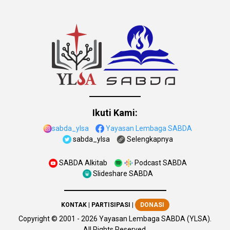
Ikuti Kami:
sabda_ylsa
Yayasan Lembaga SABDA
sabda_ylsa
Selengkapnya
SABDA Alkitab
Podcast SABDA
Slideshare SABDA
KONTAK
|
PARTISIPASI
|
DONASI
Copyright
© 2001 -
2026
Yayasan Lembaga SABDA (YLSA).
All Rights Reserved.