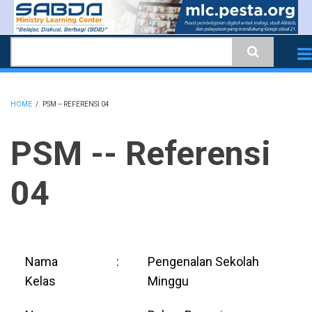
Skip
to
Search
main
content
HOME
/
PSM -- REFERENSI 04
BREADCRUMB
PSM -- Referensi
04
Nama
:
Pengenalan Sekolah
Kelas
Minggu