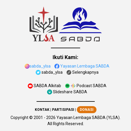
Ikuti Kami:
sabda_ylsa
Yayasan Lembaga SABDA
sabda_ylsa
Selengkapnya
SABDA Alkitab
Podcast SABDA
Slideshare SABDA
KONTAK
|
PARTISIPASI
|
DONASI
Copyright
© 2001 -
2026
Yayasan Lembaga SABDA (YLSA).
All Rights Reserved.