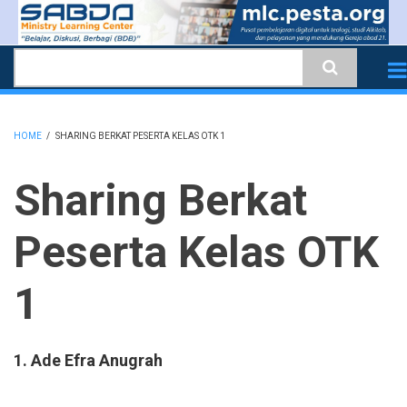
Skip
to
Search
main
content
HOME
/
SHARING BERKAT PESERTA KELAS OTK 1
BREADCRUMB
Sharing Berkat
Peserta Kelas OTK
1
1. Ade Efra Anugrah