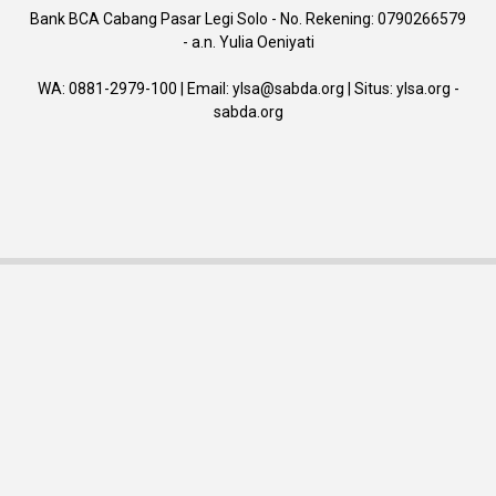
Bank BCA Cabang Pasar Legi Solo - No. Rekening: 0790266579
- a.n. Yulia Oeniyati
WA:
0881-2979-100
| Email:
ylsa@sabda.org
| Situs:
ylsa.org
-
sabda.org